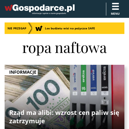
MENU
NIE PRZEGAP
Los budżetu wisi na pożyczce SAFE
ropa naftowa
INFORMACJE
Rząd ma alibi: wzrost cen paliw się
zatrzymuje