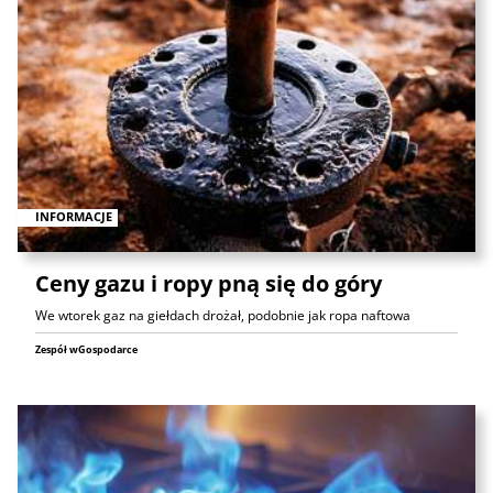
INFORMACJE
Ceny gazu i ropy pną się do góry
We wtorek gaz na giełdach drożał, podobnie jak ropa naftowa
Zespół wGospodarce