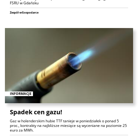
FSRU w Gdańsku
Zespół wGospodarce
INFORMACJE
Spadek cen gazu!
Gaz w holenderskim hubie TTF tanieje w poniedziałek o ponad 5
proc., kontrakty na najbliższe miesiące są wyceniane na poziomie 25
euro za MWh.