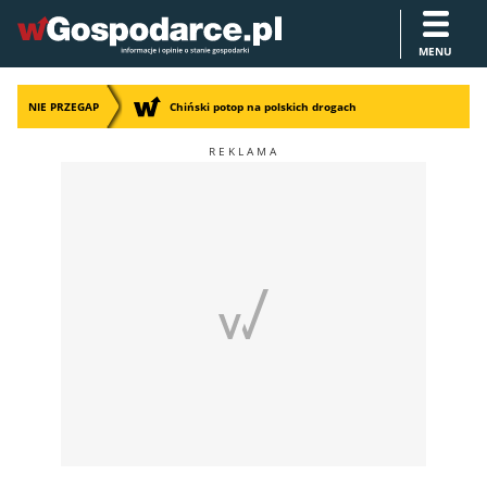
MENU
NIE PRZEGAP
Chiński potop na polskich drogach