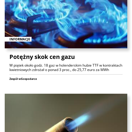
INFORMACJE
Potężny skok cen gazu
W piątek około godz. 18 gaz w holenderskim hubie TTF w kontraktach
kwietniowych zdrożał o ponad 3 proc., do 25,77 euro za MWh
Zespół wGospodarce