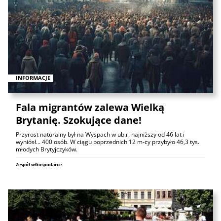
INFORMACJE
Fala migrantów zalewa Wielką
Brytanię. Szokujące dane!
Przyrost naturalny był na Wyspach w ub.r. najniższy od 46 lat i
wyniósł... 400 osób. W ciągu poprzednich 12 m-cy przybyło 46,3 tys.
młodych Brytyjczyków.
Zespół wGospodarce