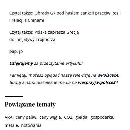
Czytaj także:
Obrady G7 pod hasłem sankcji przeciw Rosji
i relacji z Chinami
Czytaj także:
Polska zaprasza Grecję
do Inicjatywy Trójmorza
pap, jb
Dziękujemy
za przeczytanie artykułu!
Pamiętaj, możesz oglądać naszą telewizję na
wPolsce24
.
Buduj z nami niezależne media na
wesprzyj.wpolsce24
.
Powiązane tematy
ARA
ceny paliw
ceny węgla
CO2
giełda
gospodarka
metale
notowania