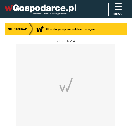
MENU
NIE PRZEGAP
Chiński potop na polskich drogach