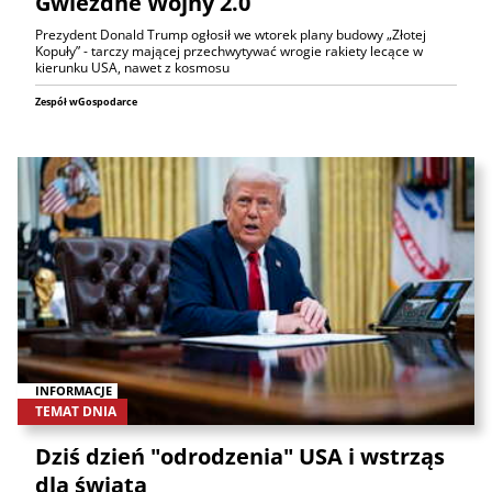
Gwiezdne Wojny 2.0
Prezydent Donald Trump ogłosił we wtorek plany budowy „Złotej
Kopuły” - tarczy mającej przechwytywać wrogie rakiety lecące w
kierunku USA, nawet z kosmosu
Zespół wGospodarce
INFORMACJE
TEMAT DNIA
Dziś dzień "odrodzenia" USA i wstrząs
dla świata