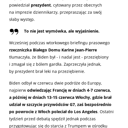
powiedział
prezydent
, cytowany przez obecnych
na imprezie dziennikarzy, przepraszając za swój
słaby występ.
To nie jest wymówka, ale wyjaśnienie.
Wcześniej podczas wtorkowego briefingu prasowego
rzeczniczka Białego Domu Karine Jean-Pierre
tłumaczyła, że Biden był - i nadal jest - przeziębiony
i zmagał się z bólem gardła. Zaprzeczyła jednak,
by prezydent brał leki na przeziębienie.
Biden odbył w czerwcu dwie podróże do Europy,
najpierw
odwiedzając Francję w dniach 4-7 czerwca,
a później w dniach 13-15 czerwca Włochy, gdzie brał
udział w szczycie przywódców G7, zaś bezpośrednio
po powrocie z Włoch poleciał do Los Angeles
. Ostatni
tydzień przed debatą spędził jednak podczas
przygotowując się do starcia z Trumpem w ośrodku