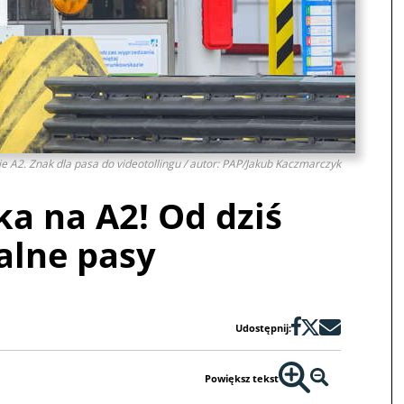
 A2. Znak dla pasa do videotollingu / autor: PAP/Jakub Kaczmarczyk
ka na A2! Od dziś
alne pasy
Udostępnij:
Powiększ tekst