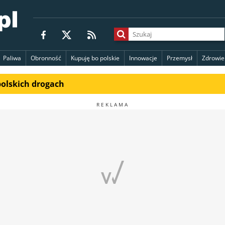
Paliwa
Obronność
Kupuję bo polskie
Innowacje
Przemysł
Zdrowie
polskich drogach