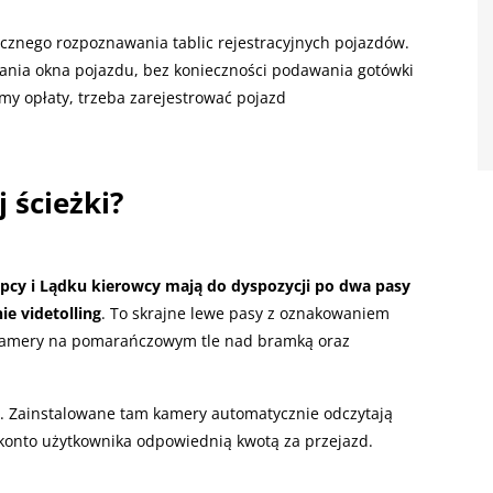
cznego rozpoznawania tablic rejestracyjnych pojazdów.
rania okna pojazdu, bez konieczności podawania gotówki
ormy opłaty, trzeba zarejestrować pojazd
j ścieżki?
pcy i Lądku kierowcy mają do dyspozycji po dwa pasy
ie videtolling
. To skrajne lewe pasy z oznakowaniem
ą kamery na pomarańczowym tle nad bramką oraz
ć. Zainstalowane tam kamery automatycznie odczytają
y konto użytkownika odpowiednią kwotą za przejazd.