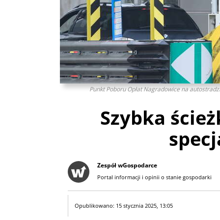
Punkt Poboru Opłat Nagradowice na autostradzie
Szybka ścież
specj
Zespół wGospodarce
Portal informacji i opinii o stanie gospodarki
Opublikowano: 15 stycznia 2025, 13:05