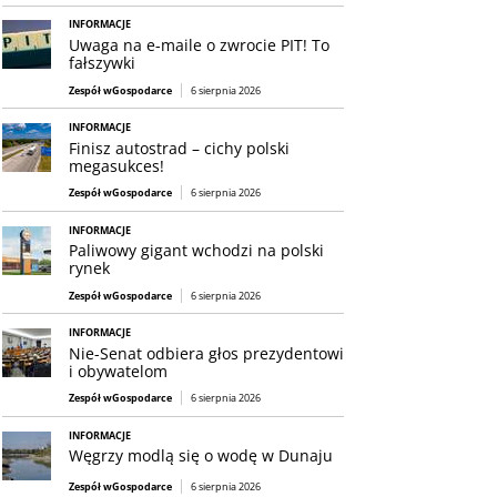
INFORMACJE
Uwaga na e-maile o zwrocie PIT! To
fałszywki
Zespół wGospodarce
6 sierpnia 2026
INFORMACJE
Finisz autostrad – cichy polski
megasukces!
Zespół wGospodarce
6 sierpnia 2026
INFORMACJE
Paliwowy gigant wchodzi na polski
rynek
Zespół wGospodarce
6 sierpnia 2026
INFORMACJE
Nie-Senat odbiera głos prezydentowi
i obywatelom
Zespół wGospodarce
6 sierpnia 2026
INFORMACJE
Węgrzy modlą się o wodę w Dunaju
Zespół wGospodarce
6 sierpnia 2026