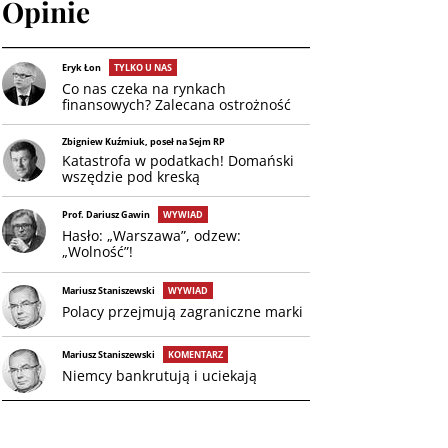
Opinie
Eryk Łon
TYLKO U NAS
Co nas czeka na rynkach
finansowych? Zalecana ostrożność
Zbigniew Kuźmiuk, poseł na Sejm RP
Katastrofa w podatkach! Domański
wszędzie pod kreską
Prof. Dariusz Gawin
WYWIAD
Hasło: „Warszawa”, odzew:
„Wolność”!
Mariusz Staniszewski
WYWIAD
Polacy przejmują zagraniczne marki
Mariusz Staniszewski
KOMENTARZ
Niemcy bankrutują i uciekają