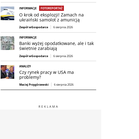
INFORMACJE
FOTOREPORTAŻ
O krok od eksplozji! Zamach na
ukraiński samolot z amunicją
Zespół wGospodarce
6 sierpnia 2026
INFORMACJE
Banki wyżej opodatkowane, ale i tak
świetnie zarabiają
Zespół wGospodarce
6 sierpnia 2026
ANALIZY
Czy rynek pracy w USA ma
problemy?
Maciej Przygórzewski
6 sierpnia 2026