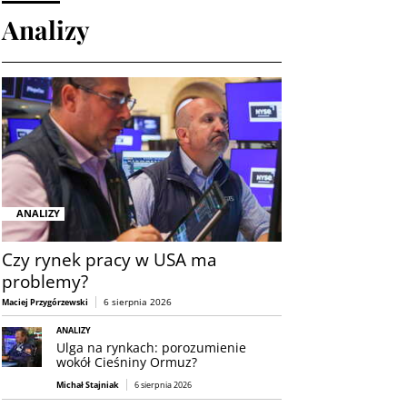
Analizy
ANALIZY
Czy rynek pracy w USA ma
problemy?
6 sierpnia 2026
Maciej Przygórzewski
ANALIZY
Ulga na rynkach: porozumienie
wokół Cieśniny Ormuz?
Michał Stajniak
6 sierpnia 2026