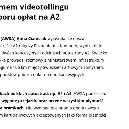
emem videotollingu
oru opłat na A2
a (AWSA) Anna Ciamciak
wyjaśniła, że obszar
o części A2 między Poznaniem a Koninem, wynika m.in.
a dwóch koncesyjnych odcinkach autostrady A2: Świecko
łka prowadzi rozmowy z Ministerstwem Infrastruktury
ingu na 106 km między Świeckiem a Nowym Tomyślem.
 punktów poboru opłat na obu koncesyjnych
kach polskich autostrad, np. A1 i A4.
AWSA podkreśla,
i wygodę przejazdu oraz przede wszystkim płynność
 na bramkach
. Nie wymaga posiadania dodatkowego
lom kart paliwowych akceptowanych jako forma płatności