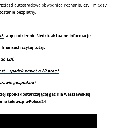
rzejazd autostradową obwodnicą Poznania, czyli między
ostanie bezpłatny.
WS
, aby codziennie śledzić aktualne informacje
finansach czytaj tutaj:
 do EBC
ort – spadek nawet o 20 proc.!
prawie gospodarki
ej spółki dostarczającej gaz dla warszawskiej
enie telewizji wPolsce24