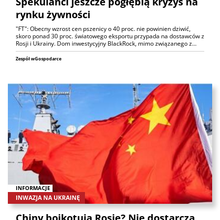
Spekulanci jeszcze pogłębią kryzys na
rynku żywności
"FT": Obecny wzrost cen pszenicy o 40 proc. nie powinien dziwić,
skoro ponad 30 proc. światowego eksportu przypada na dostawców z
Rosji i Ukrainy. Dom inwestycyjny BlackRock, mimo związanego z…
Zespół wGospodarce
INFORMACJE
INWAZJA NA UKRAINĘ
Chiny bojkotują Rosję? Nie dostarczą