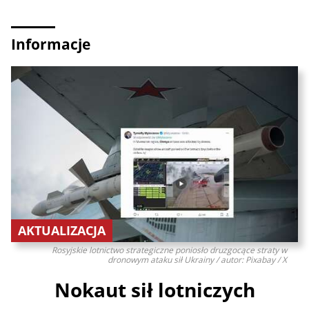
Informacje
AKTUALIZACJA
Rosyjskie lotnictwo strategiczne poniosło druzgocące straty w
dronowym ataku sił Ukrainy / autor: Pixabay / X
Nokaut sił lotniczych