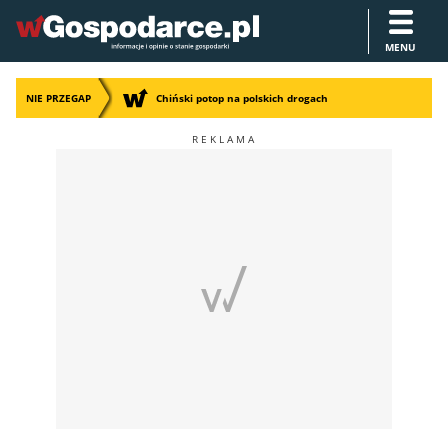
MENU
NIE PRZEGAP
Chiński potop na polskich drogach