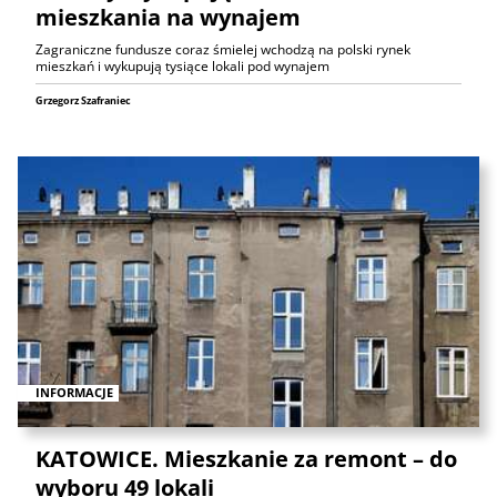
mieszkania na wynajem
Zagraniczne fundusze coraz śmielej wchodzą na polski rynek
mieszkań i wykupują tysiące lokali pod wynajem
Grzegorz Szafraniec
INFORMACJE
KATOWICE. Mieszkanie za remont – do
wyboru 49 lokali