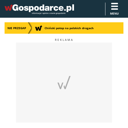
MENU
NIE PRZEGAP
Chiński potop na polskich drogach