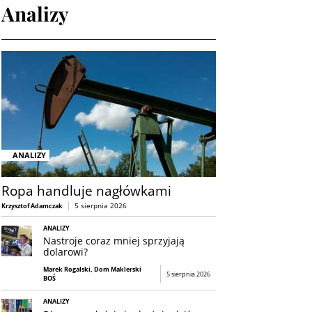
Analizy
ANALIZY
Ropa handluje nagłówkami
5 sierpnia 2026
Krzysztof Adamczak
ANALIZY
Nastroje coraz mniej sprzyjają
dolarowi?
Marek Rogalski, Dom Maklerski
5 sierpnia 2026
BOŚ
ANALIZY