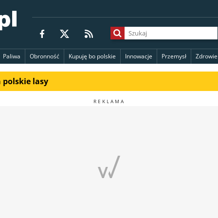
Paliwa
Obronność
Kupuję bo polskie
Innowacje
Przemysł
Zdrowie
polskie lasy