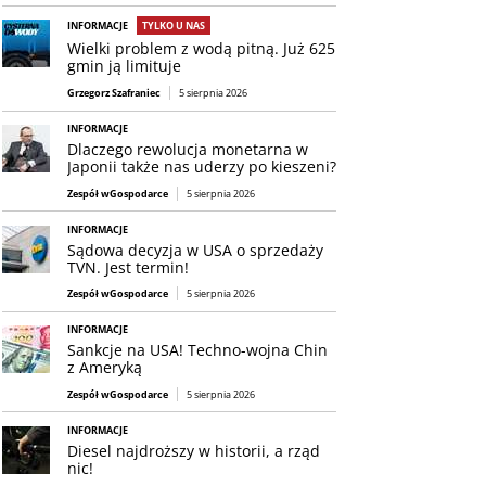
INFORMACJE
TYLKO U NAS
Wielki problem z wodą pitną. Już 625
gmin ją limituje
Grzegorz Szafraniec
5 sierpnia 2026
INFORMACJE
Dlaczego rewolucja monetarna w
Japonii także nas uderzy po kieszeni?
Zespół wGospodarce
5 sierpnia 2026
INFORMACJE
Sądowa decyzja w USA o sprzedaży
TVN. Jest termin!
Zespół wGospodarce
5 sierpnia 2026
INFORMACJE
Sankcje na USA! Techno-wojna Chin
z Ameryką
Zespół wGospodarce
5 sierpnia 2026
INFORMACJE
Diesel najdroższy w historii, a rząd
nic!