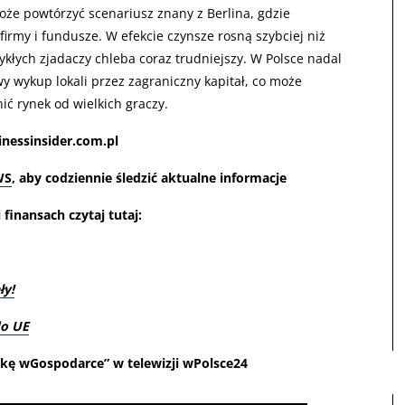
oże powtórzyć scenariusz znany z Berlina, gdzie
firmy i fundusze. W efekcie czynsze rosną szybciej niż
wykłych zjadaczy chleba coraz trudniejszy. W Polsce nadal
wykup lokali przez zagraniczny kapitał, co może
nić rynek od wielkich graczy.
inessinsider.com.pl
WS
, aby codziennie śledzić aktualne informacje
finansach czytaj tutaj:
ły!
do UE
ątkę wGospodarce” w telewizji wPolsce24