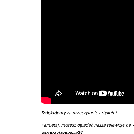
Dziękujemy
za przeczytanie artykułu!
Pamiętaj, możesz oglądać naszą telewizję na
wesprzyj.wpolsce24
.