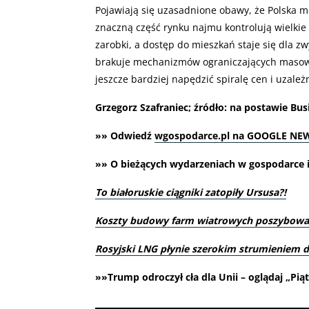
Pojawiają się uzasadnione obawy, że Polska m
znaczną część rynku najmu kontrolują wielkie 
zarobki, a dostęp do mieszkań staje się dla z
brakuje mechanizmów ograniczających masowy 
jeszcze bardziej napędzić spiralę cen i uzależ
Grzegorz Szafraniec; źródło: na postawie Bus
»» Odwiedź
wgospodarce.pl na GOOGLE NE
»» O bieżących wydarzeniach w gospodarce i 
To białoruskie ciągniki zatopiły Ursusa?!
Koszty budowy farm wiatrowych poszybowa
Rosyjski LNG płynie szerokim strumieniem 
»»Trump odroczył cła dla Unii – oglądaj „Pi