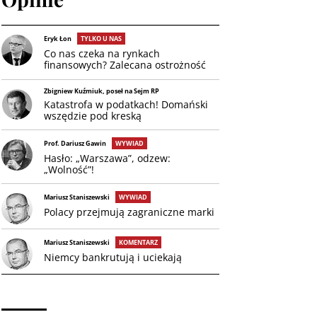
Eryk Łon
TYLKO U NAS
Co nas czeka na rynkach
finansowych? Zalecana ostrożność
Zbigniew Kuźmiuk, poseł na Sejm RP
Katastrofa w podatkach! Domański
wszędzie pod kreską
Prof. Dariusz Gawin
WYWIAD
Hasło: „Warszawa”, odzew:
„Wolność”!
Mariusz Staniszewski
WYWIAD
Polacy przejmują zagraniczne marki
Mariusz Staniszewski
KOMENTARZ
Niemcy bankrutują i uciekają