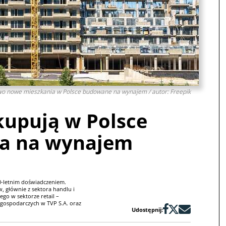
wo nowe mieszkania w Polsce budowane na wynajem / autor: Freepik
upują w Polsce
ia na wynajem
20-letnim doświadczeniem.
, głównie z sektora handlu i
go w sektorze retail –
ospodarczych w TVP S.A. oraz
Udostępnij: