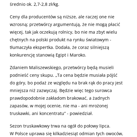
średnio ok. 2,7-2,8 zł/kg.
Ceny dla producentów są niższe, ale raczej one nie
wzrosną; przetwórcy argumentują, że nie mogą płacić
więcej, tak jak oczekują rolnicy, bo nie ma zbyt wielu
chętnych na polski produkt na rynku światowym -
tłumaczyła ekspertka. Dodała, że coraz silniejszą
konkurencję stanowią Egipt i Maroko.
Zdaniem Maliszewskiego, przetwórcy będą musieli
podnieść ceny skupu. „Ta cena będzie musiała pójść
do góry, bo podaż ze względu na brak rąk do pracy jest
mniejsza niż zazwyczaj. Będzie więc tego surowca
prawdopodobnie zakładom brakować, a żadnych
zapasów, w mojej ocenie, nie ma - ani mrożonej
truskawki, ani koncentratu” - powiedział.
Sezon truskawkowy trwa na ogół do połowy lipca.
W Polsce uprawa się kilkadziesiąt odmian tych owoców,