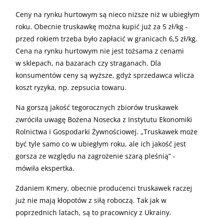
Ceny na rynku hurtowym są nieco niższe niż w ubiegłym
roku. Obecnie truskawkę można kupić już za 5 zł/kg -
przed rokiem trzeba było zapłacić w granicach 6,5 zł/kg.
Cena na rynku hurtowym nie jest tożsama z cenami
w sklepach, na bazarach czy straganach. Dla
konsumentów ceny są wyższe, gdyż sprzedawca wlicza
koszt ryzyka, np. zepsucia towaru.
Na gorszą jakość tegorocznych zbiorów truskawek
zwróciła uwagę Bożena Nosecka z Instytutu Ekonomiki
Rolnictwa i Gospodarki Żywnościowej. „Truskawek może
być tyle samo co w ubiegłym roku, ale ich jakość jest
gorsza ze względu na zagrożenie szarą pleśnią” -
mówiła ekspertka.
Zdaniem Kmery, obecnie producenci truskawek raczej
już nie mają kłopotów z siłą roboczą. Tak jak w
poprzednich latach, są to pracownicy z Ukrainy.