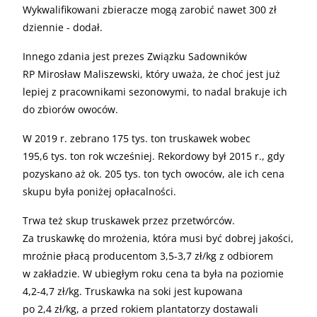
Wykwalifikowani zbieracze mogą zarobić nawet 300 zł
dziennie - dodał.
Innego zdania jest prezes Związku Sadowników
RP Mirosław Maliszewski, który uważa, że choć jest już
lepiej z pracownikami sezonowymi, to nadal brakuje ich
do zbiorów owoców.
W 2019 r. zebrano 175 tys. ton truskawek wobec
195,6 tys. ton rok wcześniej. Rekordowy był 2015 r., gdy
pozyskano aż ok. 205 tys. ton tych owoców, ale ich cena
skupu była poniżej opłacalności.
Trwa też skup truskawek przez przetwórców.
Za truskawkę do mrożenia, która musi być dobrej jakości,
mroźnie płacą producentom 3,5-3,7 zł/kg z odbiorem
w zakładzie. W ubiegłym roku cena ta była na poziomie
4,2-4,7 zł/kg. Truskawka na soki jest kupowana
po 2,4 zł/kg, a przed rokiem plantatorzy dostawali