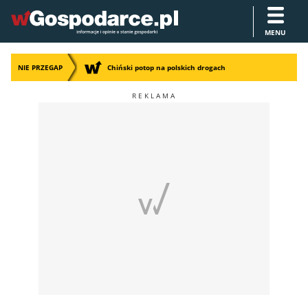
MENU
NIE PRZEGAP
Chiński potop na polskich drogach