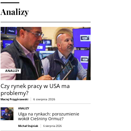
Analizy
ANALIZY
Czy rynek pracy w USA ma
problemy?
6 sierpnia 2026
Maciej Przygórzewski
ANALIZY
Ulga na rynkach: porozumienie
wokół Cieśniny Ormuz?
Michał Stajniak
6 sierpnia 2026