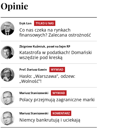
Opinie
Eryk Łon
TYLKO U NAS
Co nas czeka na rynkach
finansowych? Zalecana ostrożność
Zbigniew Kuźmiuk, poseł na Sejm RP
Katastrofa w podatkach! Domański
wszędzie pod kreską
Prof. Dariusz Gawin
WYWIAD
Hasło: „Warszawa”, odzew:
„Wolność”!
Mariusz Staniszewski
WYWIAD
Polacy przejmują zagraniczne marki
Mariusz Staniszewski
KOMENTARZ
Niemcy bankrutują i uciekają