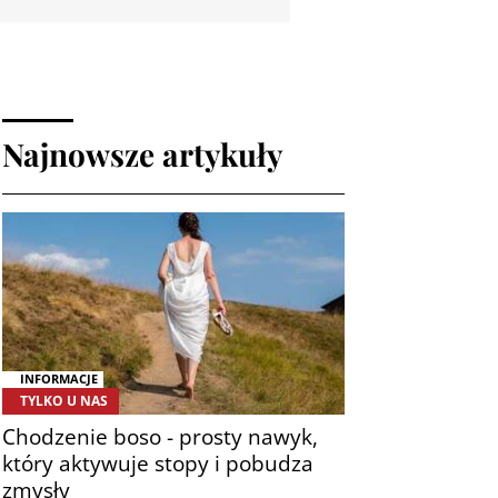
Najnowsze artykuły
INFORMACJE
TYLKO U NAS
Chodzenie boso - prosty nawyk,
który aktywuje stopy i pobudza
zmysły