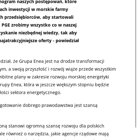
nogram naszych postępowań, które
ach inwestycji w morskie farmy
h przedsiębiorców, aby startowali
o PGE zrobimy wszystko co w naszej
yskanie niezbędnej wiedzy, tak aby
ajatrakcyjniejsze oferty - powiedział
dział, że Grupa Enea jest na drodze transformacji
m, a swoją przyszłość i rozwój wiąże przede wszystkim
mbitne plany w zakresie rozwoju morskiej energetyki
Grupy Enea, która w jeszcze większym stopniu będzie
łości sektora energetycznego.
rzygotowanie dobrego prawodawstwa jest szansą
loną stanowi ogromną szansę rozwoju dla polskich
 ale również o narzędzia, jakie agencje rządowe mają