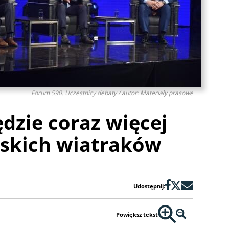
Forum 590. Uczestnicy debaty / autor: Materiały prasowe
dzie coraz więcej
rskich wiatraków
Udostępnij:
Powiększ tekst