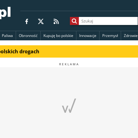
Paliwa
Obronność
Kupuję bo polskie
Innowacje
Przemysł
Zdrowie
polskich drogach