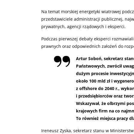
Na temat morskiej energetyki wiatrowej podcz
przedstawiciele administracji publicznej, naj
prywatnych, agencji rządowych i eksperci.
Podczas pierwszej debaty eksperci rozmawial
prawnych oraz odpowiednich założeń do rozpo
Artur Soboń, sekretarz sta
Państwowych, zwrócił uwagę,
dużym procesie inwestycyj
około 100 mld zł i wygene
z offshore do 2040 r., wyko
i przedsiębiorców oraz twor
Wskazywał, że olbrzymi post
krajowych firm na co najmni
To również miejsca pracy dl
Ireneusz Zyska, sekretarz stanu w Ministerstwi