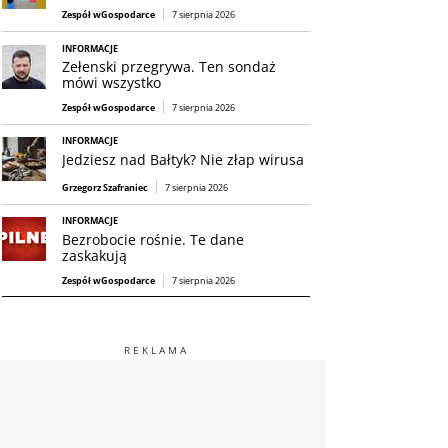
Zespół wGospodarce
7 sierpnia 2026
INFORMACJE
Zełenski przegrywa. Ten sondaż
mówi wszystko
Zespół wGospodarce
7 sierpnia 2026
INFORMACJE
Jedziesz nad Bałtyk? Nie złap wirusa
Grzegorz Szafraniec
7 sierpnia 2026
INFORMACJE
Bezrobocie rośnie. Te dane
zaskakują
Zespół wGospodarce
7 sierpnia 2026