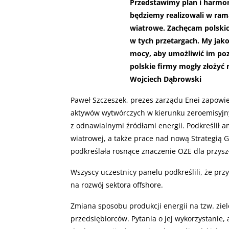
Przedstawimy plan i harmo
będziemy realizowali w ram
wiatrowe. Zachęcam polskic
w tych przetargach. My jak
mocy, aby umożliwić im poz
polskie firmy mogły złożyć n
Wojciech Dąbrowski
Paweł Szczeszek, prezes zarządu Enei zapowie
aktywów wytwórczych w kierunku zeroemisyjny
z odnawialnymi źródłami energii. Podkreślił a
wiatrowej, a także prace nad nową Strategią 
podkreślała rosnące znaczenie OZE dla przysz
Wszyscy uczestnicy panelu podkreślili, że p
na rozwój sektora offshore.
Zmiana sposobu produkcji energii na tzw. zie
przedsiębiorców. Pytania o jej wykorzystanie,