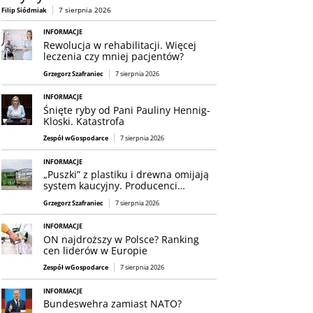
7 sierpnia 2026
Filip Siódmiak
INFORMACJE
Rewolucja w rehabilitacji. Więcej
leczenia czy mniej pacjentów?
Grzegorz Szafraniec
7 sierpnia 2026
INFORMACJE
Śnięte ryby od Pani Pauliny Hennig-
Kloski. Katastrofa
Zespół wGospodarce
7 sierpnia 2026
INFORMACJE
„Puszki” z plastiku i drewna omijają
system kaucyjny. Producenci…
Grzegorz Szafraniec
7 sierpnia 2026
INFORMACJE
ON najdroższy w Polsce? Ranking
cen liderów w Europie
Zespół wGospodarce
7 sierpnia 2026
INFORMACJE
Bundeswehra zamiast NATO?