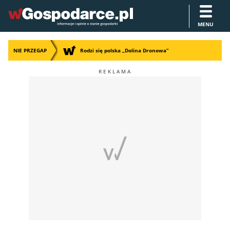
MENU
NIE PRZEGAP
Rodzi się polska „Dolina Dronowa”