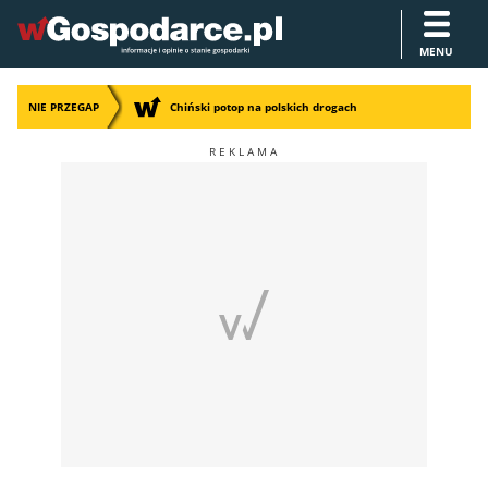
MENU
NIE PRZEGAP
Chiński potop na polskich drogach