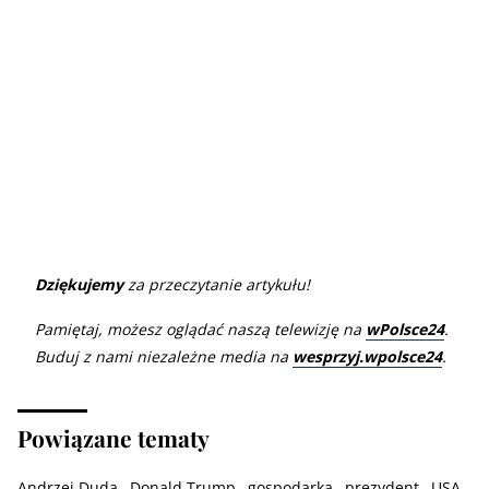
Dziękujemy
za przeczytanie artykułu!
Pamiętaj, możesz oglądać naszą telewizję na
wPolsce24
.
Buduj z nami niezależne media na
wesprzyj.wpolsce24
.
Powiązane tematy
Andrzej Duda
Donald Trump
gospodarka
prezydent
USA