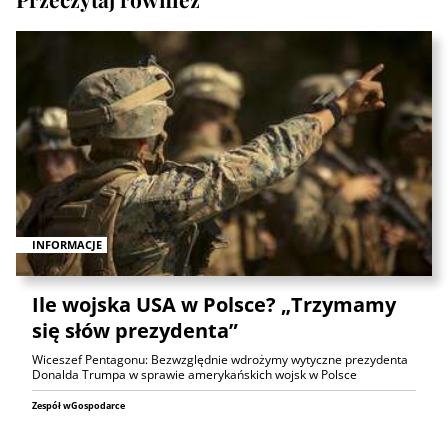
INFORMACJE
Ile wojska USA w Polsce? „Trzymamy
się słów prezydenta”
Wiceszef Pentagonu: Bezwzględnie wdrożymy wytyczne prezydenta
Donalda Trumpa w sprawie amerykańskich wojsk w Polsce
Zespół wGospodarce