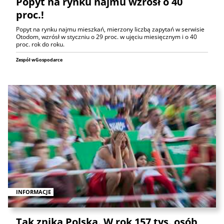
Popyt na rynku najmu wzrósł o 40
proc.!
Popyt na rynku najmu mieszkań, mierzony liczbą zapytań w serwisie
Otodom, wzrósł w styczniu o 29 proc. w ujęciu miesięcznym i o 40
proc. rok do roku.
Zespół wGospodarce
INFORMACJE
Tak znika Polska. W rok 157 tys. osób