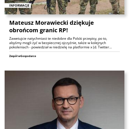
INFORMACJE
Mateusz Morawiecki dziękuje
obrońcom granic RP!
Zawetujcie natychmiast te niedobre dla Polski przepisy, po to,
abyśmy mogli żyć w bezpiecznej ojczyźnie, także w kolejnych
pokoleniach - powiedział w niedzielę na platformie x (d. Twitter…
Zespół wGospodarce