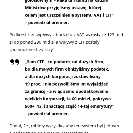
gołosłownym – kilka dni temu na Radzie
Ministrów przyjęliśmy ustawę, której
celem jest uszczelnienie systemu VAT i CIT”
– powiedział premier.
Podkreślił, że wpływy z budżetu z VAT wzrosły ze 123 mld
zł do ponad 280 mld zł a wpływy z CIT zostały
„pomnożone trzy razy”.
„Sam CIT – to podatek od dużych firm,
bo dla małych firm obniżyliśmy podatek,
a dla dużych korporacji zostawiliśmy
19 proc. i nie pozwoliliśmy im wyjeżdżać
za granicę - a więc samo opodatkowanie
wielkich korporacji, te 60 mld zł, pokrywa
500+, 13. i znaczącą część 14-tej emerytury”
– powiedział premier.
Dodał, że „robimy wszystko, aby ten system był jednym