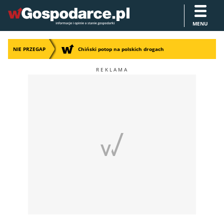
MENU
NIE PRZEGAP
Chiński potop na polskich drogach