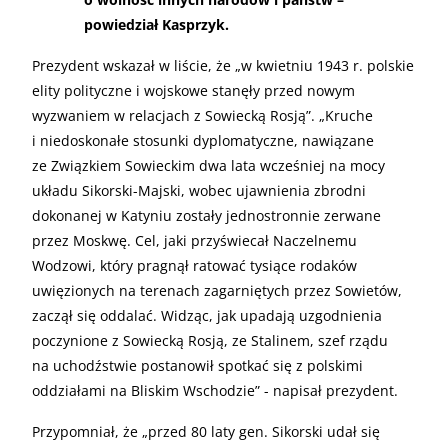
powiedział Kasprzyk.
Prezydent wskazał w liście, że „w kwietniu 1943 r. polskie
elity polityczne i wojskowe stanęły przed nowym
wyzwaniem w relacjach z Sowiecką Rosją”. „Kruche
i niedoskonałe stosunki dyplomatyczne, nawiązane
ze Związkiem Sowieckim dwa lata wcześniej na mocy
układu Sikorski-Majski, wobec ujawnienia zbrodni
dokonanej w Katyniu zostały jednostronnie zerwane
przez Moskwę. Cel, jaki przyświecał Naczelnemu
Wodzowi, który pragnął ratować tysiące rodaków
uwięzionych na terenach zagarniętych przez Sowietów,
zaczął się oddalać. Widząc, jak upadają uzgodnienia
poczynione z Sowiecką Rosją, ze Stalinem, szef rządu
na uchodźstwie postanowił spotkać się z polskimi
oddziałami na Bliskim Wschodzie” - napisał prezydent.
Przypomniał, że „przed 80 laty gen. Sikorski udał się