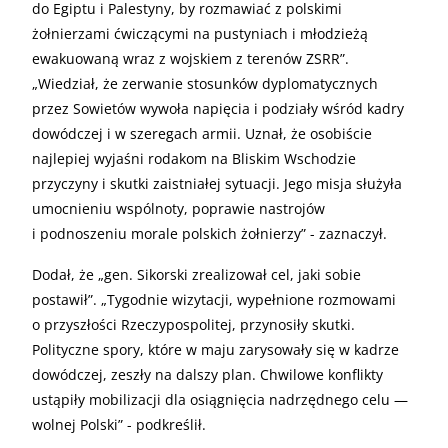
do Egiptu i Palestyny, by rozmawiać z polskimi
żołnierzami ćwiczącymi na pustyniach i młodzieżą
ewakuowaną wraz z wojskiem z terenów ZSRR”.
„Wiedział, że zerwanie stosunków dyplomatycznych
przez Sowietów wywoła napięcia i podziały wśród kadry
dowódczej i w szeregach armii. Uznał, że osobiście
najlepiej wyjaśni rodakom na Bliskim Wschodzie
przyczyny i skutki zaistniałej sytuacji. Jego misja służyła
umocnieniu wspólnoty, poprawie nastrojów
i podnoszeniu morale polskich żołnierzy” - zaznaczył.
Dodał, że „gen. Sikorski zrealizował cel, jaki sobie
postawił”. „Tygodnie wizytacji, wypełnione rozmowami
o przyszłości Rzeczypospolitej, przynosiły skutki.
Polityczne spory, które w maju zarysowały się w kadrze
dowódczej, zeszły na dalszy plan. Chwilowe konflikty
ustąpiły mobilizacji dla osiągnięcia nadrzędnego celu —
wolnej Polski” - podkreślił.