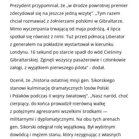
Prezydent przypomniał, że „w drodze powrotnej premier
zdecydował się na jeszcze jedną wizytę”. „Tym razem
chciał rozmawiać z żołnierzami polskimi w Gibraltarze.
Mimo wyczerpania trwającą od maja podróżą, 4 lipca
spotkał się również z nimi. Tuż przed północą Liberator
z generałem na pokładzie wystartował w kierunku
Londynu. 16 sekund po starcie spadł do wód Cieśniny
Gibraltarskiej. Zginęli wszyscy pasażerowie i członkowie
załogi, z wyjątkiem pierwszego pilota” - dodał.
Ocenił, że „historia ostatniej misji gen. Sikorskiego
stanowi kulminację dramatycznych losów Polski
i Polaków podczas II wojny światowej”. „Nasz naród, choć
cierpiący, do końca prowadził nierówną walkę
z potężnymi agresorami wszelkimi środkami —
militarnymi i dyplomatycznymi. Na obu tych arenach
gen. Sikorski odegrał rolę wyjątkową. Był wybitnym
dowódcą i mężem stanu, który rezygnując z własnych