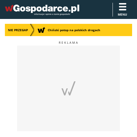
MENU
NIE PRZEGAP
Chiński potop na polskich drogach