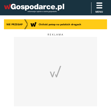
MENU
NIE PRZEGAP
Chiński potop na polskich drogach