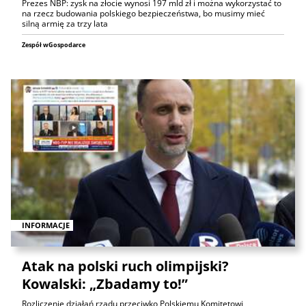
Prezes NBP: zysk na złocie wynosi 197 mld zł i można wykorzystać to
na rzecz budowania polskiego bezpieczeństwa, bo musimy mieć
silną armię za trzy lata
Zespół wGospodarce
INFORMACJE
Atak na polski ruch olimpijski?
Kowalski: „Zbadamy to!”
Rozliczenie działań rządu przeciwko Polskiemu Komitetowi