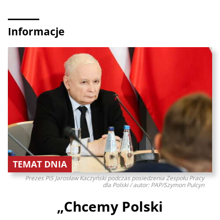
Informacje
TEMAT DNIA
Prezes PiS Jarosław Kaczyński podczas posiedzenia Zespołu Pracy
dla Polski / autor: PAP/Szymon Pulcyn
„Chcemy Polski