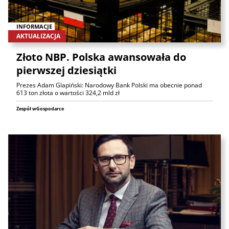
INFORMACJE
AKTUALIZACJA
Złoto NBP. Polska awansowała do
pierwszej dziesiątki
Prezes Adam Glapiński: Narodowy Bank Polski ma obecnie ponad
613 ton złota o wartości 324,2 mld zł
Zespół wGospodarce