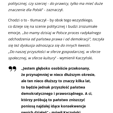
politycznej, czy szerzej - do prawicy, tylko ma mieć duże
znaczenie dla Polski
” - zaznaczył.
Chodzi o to - tłumaczył - by obok tego wszystkiego,
co dzieje się na scenie politycznej i budzi zrozumiałe
emocje, „
bo mamy dzisiaj w Polsce proces radykalnego
odchodzenia od państwa prawa i od demokracji”, toczyła
się też dyskusja odnosząca się do innych kwestii.
„Do naszej przyszłości w sferze gospodarczej, w sferze
społecznej, w sferze kultury
” - wymienił Kaczyński.
„
Jestem głęboko osobiście przekonany,
że przynajmniej w nieco dłuższym okresie,
ale ten nieco dłuższy to znaczy kilka lat,
to będzie jednak przyszłość państwa
demokratycznego i praworządnego. A ci,
którzy próbują to państwo zniszczyć
poniosą najdalej idące konsekwencje
swoich działań” - mówił Kaczyński.