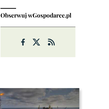
Analizy
Obserwuj wGospodarce.pl
ANALIZY
Czy rynek pracy w USA ma
problemy?
6 sierpnia 2026
Maciej Przygórzewski
ANALIZY
Ulga na rynkach: porozumienie
wokół Cieśniny Ormuz?
Michał Stajniak
6 sierpnia 2026