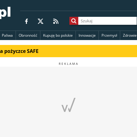
Paliwa
Obronność
Kupuję bo polskie
Innowacje
Przemysł
Zdrowie
na pożyczce SAFE