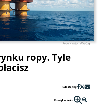
Ropa / autor: Pixabay
rynku ropy. Tyle
płacisz
Udostępnij:
Powiększ tekst