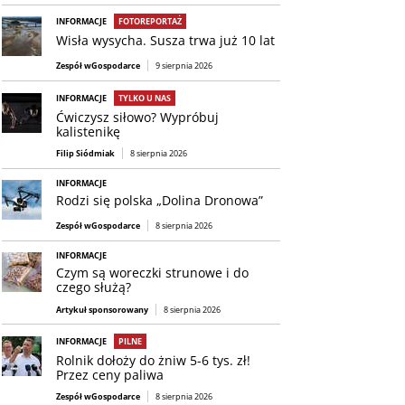
INFORMACJE
FOTOREPORTAŻ
Wisła wysycha. Susza trwa już 10 lat
Zespół wGospodarce
9 sierpnia 2026
INFORMACJE
TYLKO U NAS
Ćwiczysz siłowo? Wypróbuj
kalistenikę
Filip Siódmiak
8 sierpnia 2026
INFORMACJE
Rodzi się polska „Dolina Dronowa”
Zespół wGospodarce
8 sierpnia 2026
INFORMACJE
Czym są woreczki strunowe i do
czego służą?
Artykuł sponsorowany
8 sierpnia 2026
INFORMACJE
PILNE
Rolnik dołoży do żniw 5-6 tys. zł!
Przez ceny paliwa
Zespół wGospodarce
8 sierpnia 2026