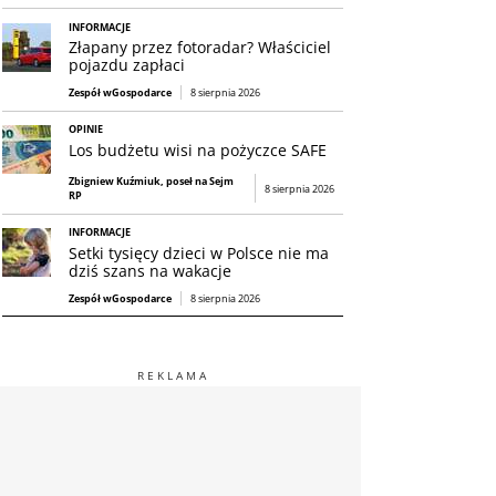
INFORMACJE
Złapany przez fotoradar? Właściciel
pojazdu zapłaci
Zespół wGospodarce
8 sierpnia 2026
OPINIE
Los budżetu wisi na pożyczce SAFE
Zbigniew Kuźmiuk, poseł na Sejm
8 sierpnia 2026
RP
INFORMACJE
Setki tysięcy dzieci w Polsce nie ma
dziś szans na wakacje
Zespół wGospodarce
8 sierpnia 2026