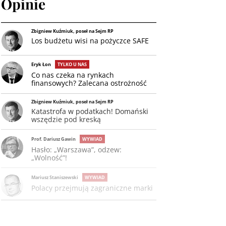
Opinie
Zbigniew Kuźmiuk, poseł na Sejm RP
Los budżetu wisi na pożyczce SAFE
Eryk Łon
TYLKO U NAS
Co nas czeka na rynkach
finansowych? Zalecana ostrożność
Zbigniew Kuźmiuk, poseł na Sejm RP
Katastrofa w podatkach! Domański
wszędzie pod kreską
Prof. Dariusz Gawin
WYWIAD
Hasło: „Warszawa”, odzew:
„Wolność”!
Mariusz Staniszewski
WYWIAD
Polacy przejmują zagraniczne marki