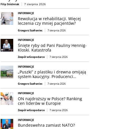
7 sierpnia 2026
Filip Siódmiak
INFORMACJE
Rewolucja w rehabilitacji. Więcej
leczenia czy mniej pacjentów?
Grzegorz Szafraniec
7 sierpnia 2026
INFORMACJE
Śnięte ryby od Pani Pauliny Hennig-
Kloski. Katastrofa
Zespół wGospodarce
7 sierpnia 2026
INFORMACJE
„Puszki” z plastiku i drewna omijają
system kaucyjny. Producenci…
Grzegorz Szafraniec
7 sierpnia 2026
INFORMACJE
ON najdroższy w Polsce? Ranking
cen liderów w Europie
Zespół wGospodarce
7 sierpnia 2026
INFORMACJE
Bundeswehra zamiast NATO?