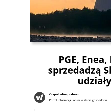
PGE, Enea,
sprzedadzą 
udziały
Zespół wGospodarce
Portal informacji i opinii o stanie gospodarki