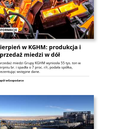
Analizy
NFORMACJE
ierpień w KGHM: produkcja i
przedaż miedzi w dół
przedaż miedzi Grupy KGHM wyniosła 55 tys. ton w
erpniu br. i spadła o 7 proc. r/r, podała spółka,
ANALIZY
rezentując wstępne dane.
spół wGospodarce
Czy rynek pracy w USA ma
problemy?
6 sierpnia 2026
Maciej Przygórzewski
ANALIZY
Ulga na rynkach: porozumienie
wokół Cieśniny Ormuz?
Michał Stajniak
6 sierpnia 2026