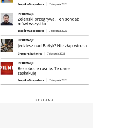
Zespół wGospodarce
7 sierpnia 2026
INFORMACJE
Zełenski przegrywa. Ten sondaż
mówi wszystko
Zespół wGospodarce
7 sierpnia 2026
INFORMACJE
Jedziesz nad Bałtyk? Nie złap wirusa
Grzegorz Szafraniec
7 sierpnia 2026
INFORMACJE
Bezrobocie rośnie. Te dane
zaskakują
Zespół wGospodarce
7 sierpnia 2026