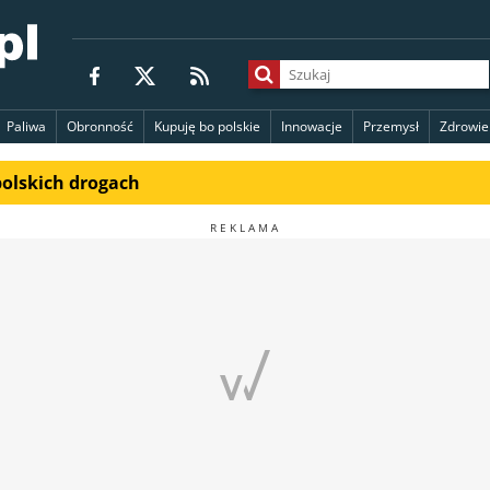
Paliwa
Obronność
Kupuję bo polskie
Innowacje
Przemysł
Zdrowie
polskich drogach