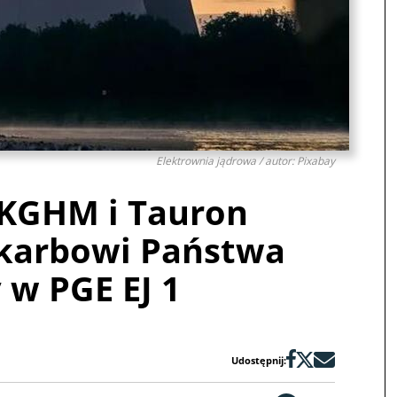
Elektrownia jądrowa / autor: Pixabay
 KGHM i Tauron
Skarbowi Państwa
 w PGE EJ 1
Udostępnij: