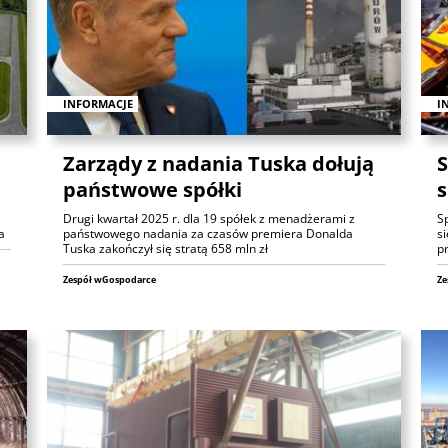
INFORMACJE
I
Zarządy z nadania Tuska dołują
S
państwowe spółki
s
Drugi kwartał 2025 r. dla 19 spółek z menadżerami z
S
a
państwowego nadania za czasów premiera Donalda
si
Tuska zakończył się stratą 658 mln zł
p
Zespół wGospodarce
Ze