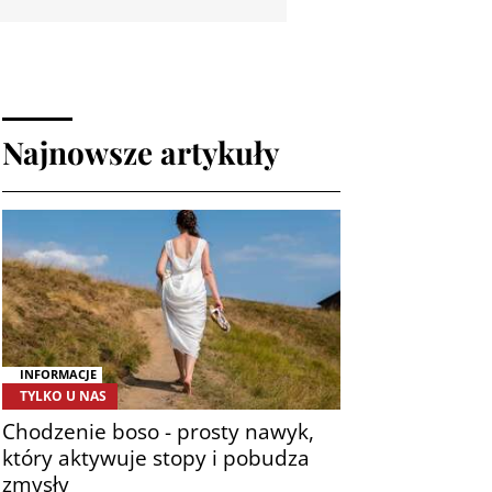
Najnowsze artykuły
INFORMACJE
TYLKO U NAS
Chodzenie boso - prosty nawyk,
który aktywuje stopy i pobudza
zmysły