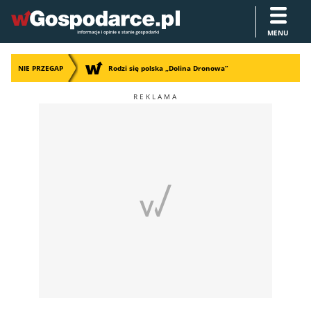
MENU
NIE PRZEGAP
Rodzi się polska „Dolina Dronowa”