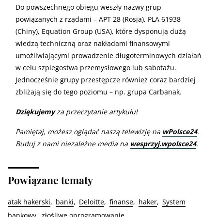
Do powszechnego obiegu weszły nazwy grup
powiązanych z rządami – APT 28 (Rosja), PLA 61938
(Chiny), Equation Group (USA), które dysponują dużą
wiedzą techniczną oraz nakładami finansowymi
umożliwiającymi prowadzenie długoterminowych działań
w celu szpiegostwa przemysłowego lub sabotażu.
Jednocześnie grupy przestępcze również coraz bardziej
zbliżają się do tego poziomu – np. grupa Carbanak.
Dziękujemy
za przeczytanie artykułu!
Pamiętaj, możesz oglądać naszą telewizję na
wPolsce24
.
Buduj z nami niezależne media na
wesprzyj.wpolsce24
.
Powiązane tematy
atak hakerski
banki
Deloitte
finanse
haker
System
bankowy
złośliwe oprogramowanie