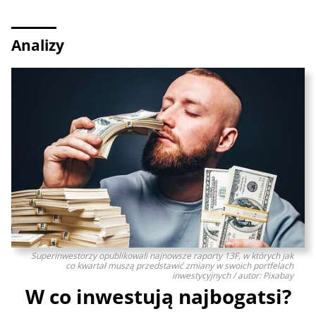
Analizy
Superinwestorzy opublikowali najnowsze raporty 13F, w których jak
co kwartał muszą przedstawić zmiany w swoich portfelach
inwestycyjnych / autor: Pixabay
W co inwestują najbogatsi?