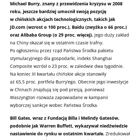
Michael Burry, znany z przewidzenia kryzysu w 2008
roku, jeszcze bardziej umocnił swoją pozycję
w chińskich akcjach technologicznych, takich jak
JD.com (wzrost o 100 proc.), Baidu (zwyżka o 66 proc.)
oraz Alibaba Group (o 29 proc. więcej).
Jego duży zakład
na Chiny okazał się w ostatnim czasie trafny.
Po ogłoszeniu przez rząd Państwa Środka pakietu
stymulacyjnego dla gospodarki, indeks Shanghai
Composite wzrósł o 23 proc. w zaledwie dwa tygodnie.
Na koniec III kwartału chińskie akcje stanowiły
aż 65,5 proc. portfela Burry’ego. Obecnie jego inwestycje
w Chinach znajdują się pod presją, ponieważ
Waszyngton rozważa zapowiadane w kampanii
wyborczej sankcje wobec Państwa Środka.
Bill Gates, wraz z Fundacją Billa i Melindy Gatesów,
podobnie jak Warren Buffett, wykazywał niedźwiedzie
nastawienie do rynku w ostatnim kwartale.
Zredukował