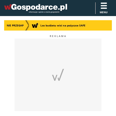
MENU
NIE PRZEGAP
Los budżetu wisi na pożyczce SAFE