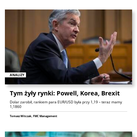
ANALIZY
Tym żyły rynki: Powell, Korea, Brexit
Dolar zarobił, rankiem para EUR/USD była przy 1,19 – teraz mamy
1,1860
Tomasz Witczak, FMC Management