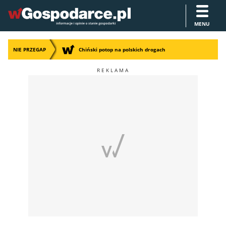
MENU
NIE PRZEGAP
Chiński potop na polskich drogach