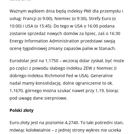
Ważnym wątkiem dnia będą indeksy PMI dla przemysłu i
usług: Francji (o 9:00), Niemiec (o 9:30), Strefy Euro (o
10:00) i USA (o 15:45). Do tego w USA o 16:00 podana
zostanie sprzedaż nowych domów za lipiec, zaś o 16:30
Energy Information Administration przedstawi swoją
ocenę tygodniowej zmiany zapasów paliw w Stanach.
Eurodolar jest na 1,1750 – wczoraj dolar zyskał, być może
po części z powodu słabego indeksu ZEW z Niemiec (i
dobrego indeksu Richmond Fed w USA). Generalnie
nadal mamy konsolidację, dolne ograniczenie to ok.
1,1670, górnego można szukać nawet przy 1,19, biorąc
pod uwagę dane sierpniowe.
Polski złoty
Euro-złoty jest na poziomie 4,2740. To taki pośredni stan,
mówiąc kolokwialnie – z jednej strony wykres nie ucieka