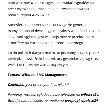
nam w stronę 4,30, z drugiej – nie widać sygnałów na
rzecz wyraźnego umocnienia, tj. trwałego powrotu
poniżej rejonu 4,26 – 4,27.
Atmosfera na EUR/PLN i USD/PLN (gdzie generalnie
mamy od ponad dwóch tygodni zakres wahań od 3,61 do
3,67, zaokrąglając) jest w jakiejś mierze przełożeniem
atmosfery na eurodolarze, tj. trendu bocznego.
Co do polskich danych makro, to poznamy o 14:00 podaż
pieniądza i wskaźniki koniunktury gospodarczej wg GUS.
Wieści te raczej nie wstrząsną złotym.
Tomasz Witczak, FMC Management
Dziękujemy
za przeczytanie artykułu!
Pamiętaj, możesz oglądać naszą telewizję na
wPolsce24
.
Buduj z nami niezależne media na
wesprzyj.wpolsce24
.