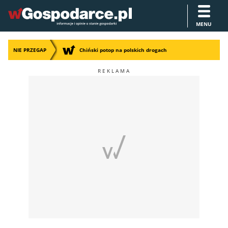
MENU
NIE PRZEGAP
Chiński potop na polskich drogach