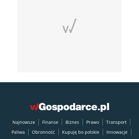
Najnowsze
Finanse
Biznes
Prawo
Transport
Paliwa
Obronność
Kupuję bo polskie
Innowacje