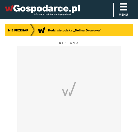
MENU
NIE PRZEGAP
Rodzi się polska „Dolina Dronowa”