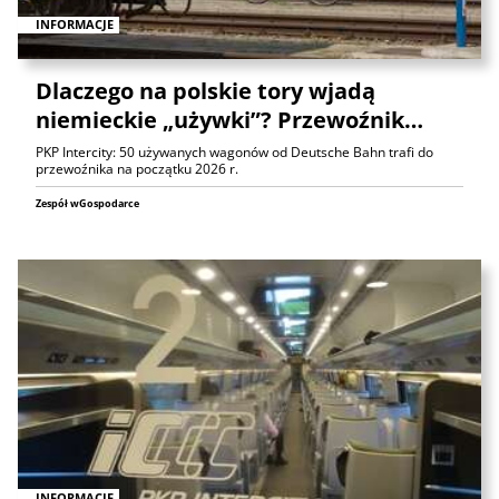
INFORMACJE
Dlaczego na polskie tory wjadą
niemieckie „używki”? Przewoźnik…
PKP Intercity: 50 używanych wagonów od Deutsche Bahn trafi do
przewoźnika na początku 2026 r.
Zespół wGospodarce
INFORMACJE