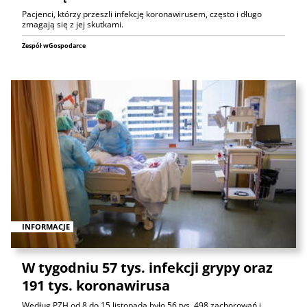
Pacjenci, którzy przeszli infekcję koronawirusem, często i długo
zmagają się z jej skutkami.
Zespół wGospodarce
INFORMACJE
W tygodniu 57 tys. infekcji grypy oraz
191 tys. koronawirusa
Według PZH od 8 do 15 listopada było 56 tys. 498 zachorowań i