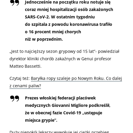
Jednocześnie na początku roku notuje się
coraz mniej hospitalizacji osób zakażonych
SARS-CoV-2. W ostatnim tygodniu
do szpitala z powodu koronawirusa trafiło
o 16 procent mniej chorych
niż w poprzednim.
„
Jest to najcięższy sezon grypowy od 15 lat”- powiedział
dyrektor kliniki chorób zakaźnych w Genui profesor
Matteo Bassetti.
Czytaj też:
Baryłka ropy szaleje po Nowym Roku. Co dalej
z cenami paliw?
Prezes włoskiej federacji placówek
medycznych Giovanni Migliore podkreślił,
że w obecnej fazie Covid-19 „ustępuje
miejsca grypie”.
Duży niepokój lekarzy wywołuje jej ciężki przebieg