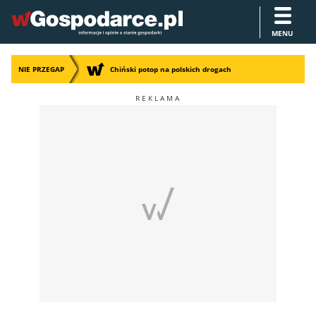
MENU
NIE PRZEGAP
Chiński potop na polskich drogach