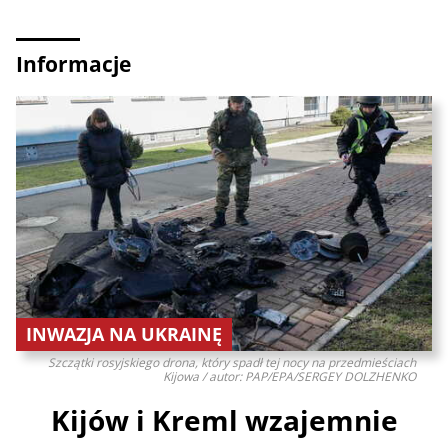
Informacje
INWAZJA NA UKRAINĘ
Szczątki rosyjskiego drona, który spadł tej nocy na przedmieściach
Kijowa / autor: PAP/EPA/SERGEY DOLZHENKO
Kijów i Kreml wzajemnie