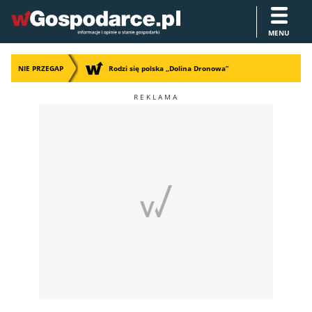
MENU
NIE PRZEGAP
Rodzi się polska „Dolina Dronowa”