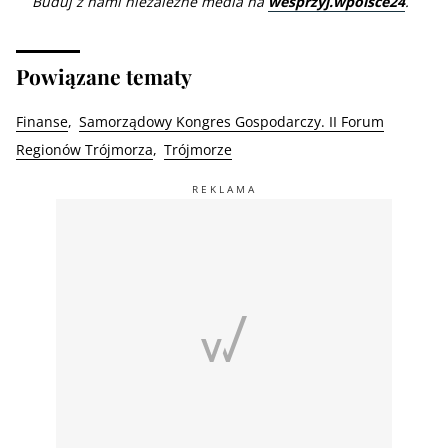
Buduj z nami niezależne media na
wesprzyj.wpolsce24
.
Powiązane tematy
Finanse
Samorządowy Kongres Gospodarczy. II Forum
Regionów Trójmorza
Trójmorze