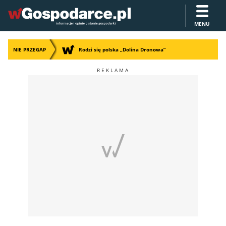
MENU
NIE PRZEGAP
Rodzi się polska „Dolina Dronowa”