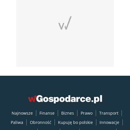
Najnowsze
Finanse
Biznes
Prawo
Transport
Paliwa
Obronność
Kupuję bo polskie
Innowacje