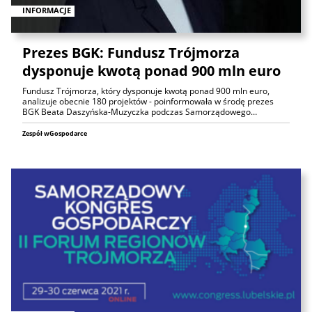
INFORMACJE
Prezes BGK: Fundusz Trójmorza
dysponuje kwotą ponad 900 mln euro
Fundusz Trójmorza, który dysponuje kwotą ponad 900 mln euro,
analizuje obecnie 180 projektów - poinformowała w środę prezes
BGK Beata Daszyńska-Muzyczka podczas Samorządowego…
Zespół wGospodarce