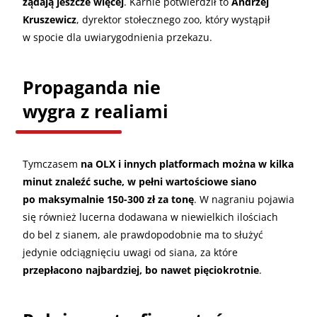
żądają jeszcze więcej
. Karnie potwierdził to
Andrzej
Kruszewicz
, dyrektor stołecznego zoo, który wystąpił
w spocie dla uwiarygodnienia przekazu.
Propaganda nie
wygra z realiami
Tymczasem
na OLX i innych platformach można w kilka
minut znaleźć suche, w pełni wartościowe siano
po maksymalnie 150-300 zł za tonę
. W nagraniu pojawia
się również lucerna dodawana w niewielkich ilościach
do bel z sianem, ale prawdopodobnie ma to służyć
jedynie odciągnięciu uwagi od siana, za które
przepłacono najbardziej, bo nawet pięciokrotnie
.