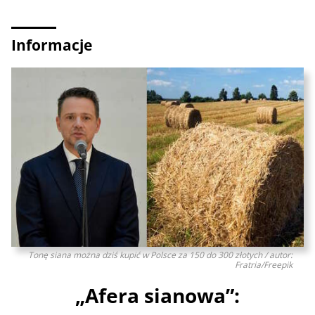
Informacje
Tonę siana można dziś kupić w Polsce za 150 do 300 złotych / autor:
Fratria/Freepik
„Afera sianowa”: