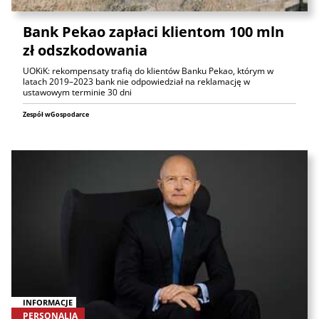
Bank Pekao zapłaci klientom 100 mln
zł odszkodowania
UOKiK: rekompensaty trafią do klientów Banku Pekao, którym w
latach 2019–2023 bank nie odpowiedział na reklamację w
ustawowym terminie 30 dni
Zespół wGospodarce
INFORMACJE
PERSONALIA