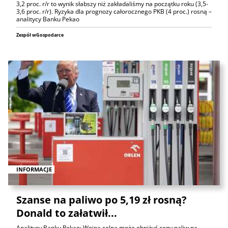
3,2 proc. r/r to wynik słabszy niż zakładaliśmy na początku roku (3,5-
3,6 proc. r/r). Ryzyka dla prognozy całorocznego PKB (4 proc.) rosną –
analitycy Banku Pekao
Zespół wGospodarce
INFORMACJE
Szanse na paliwo po 5,19 zł rosną?
Donald to załatwił...
Analitycy Banku Pekao: Wojna celna może obniżyć ceny paliw na