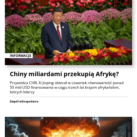
INFORMACJE
Chiny miliardami przekupią Afrykę?
Przywódca ChRL Xi Jinping obiecał w czwartek równowartość ponad
50 mld USD finansowania w ciągu trzech lat krajom afrykańskim,
których liderzy
Zespół wGospodarce