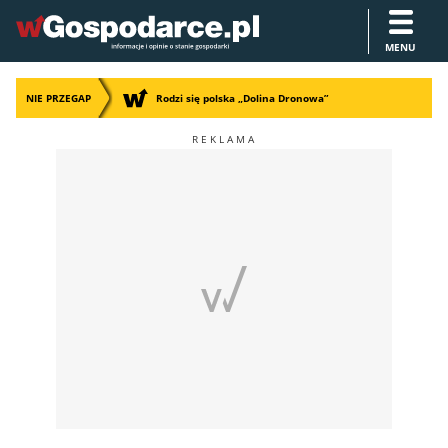
MENU
NIE PRZEGAP
Rodzi się polska „Dolina Dronowa”