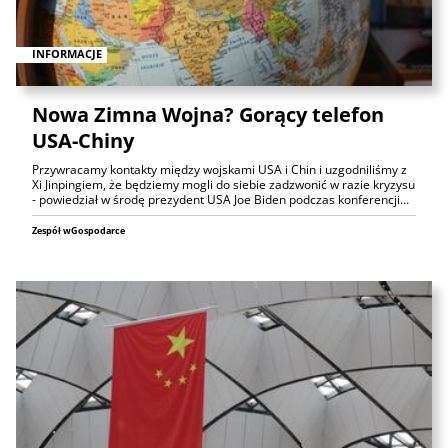
INFORMACJE
Nowa Zimna Wojna? Gorący telefon
USA-Chiny
Przywracamy kontakty między wojskami USA i Chin i uzgodniliśmy z
Xi Jinpingiem, że będziemy mogli do siebie zadzwonić w razie kryzysu
- powiedział w środę prezydent USA Joe Biden podczas konferencji…
Zespół wGospodarce