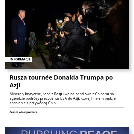
INFORMACJE
Rusza tournée Donalda Trumpa po
Azji
Minerały krytyczne, ropa z Rosji i wojna handlowa z Chinami na
agendzie podróży prezydenta USA do Azji, której finałem będzie
spotkanie z przywódcą Chin
Zespół wGospodarce