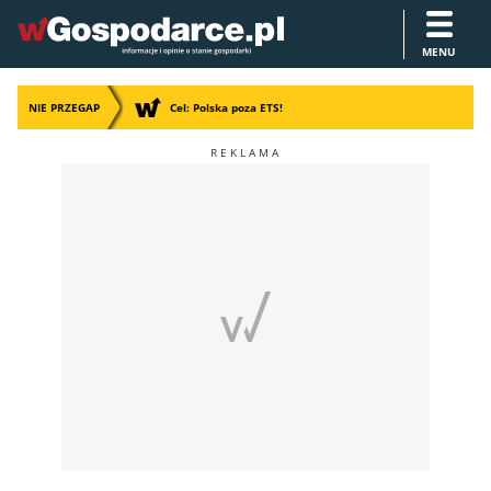
MENU
NIE PRZEGAP
Cel: Polska poza ETS!