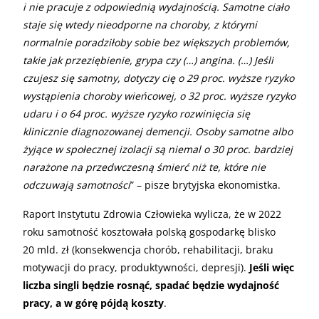
i nie pracuje z odpowiednią wydajnością. Samotne ciało
staje się wtedy nieodporne na choroby, z którymi
normalnie poradziłoby sobie bez większych problemów,
takie jak przeziębienie, grypa czy (…) angina. (…) Jeśli
czujesz się samotny, dotyczy cię o 29 proc. wyższe ryzyko
wystąpienia choroby wieńcowej, o 32 proc. wyższe ryzyko
udaru i o 64 proc. wyższe ryzyko rozwinięcia się
klinicznie diagnozowanej demencji. Osoby samotne albo
żyjące w społecznej izolacji są niemal o 30 proc. bardziej
narażone na przedwczesną śmierć niż te, które nie
odczuwają samotności
” – pisze brytyjska ekonomistka.
Raport Instytutu Zdrowia Człowieka wylicza, że w 2022
roku samotność kosztowała polską gospodarkę blisko
20 mld. zł (konsekwencja chorób, rehabilitacji, braku
motywacji do pracy, produktywności, depresji).
Jeśli więc
liczba singli będzie rosnąć, spadać będzie wydajność
pracy, a w górę pójdą koszty
.