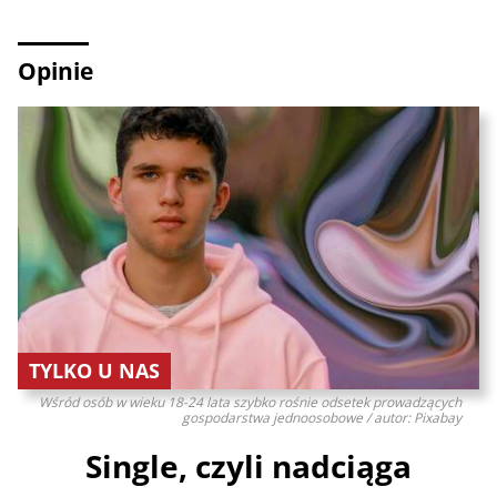
Opinie
TYLKO U NAS
Wśród osób w wieku 18-24 lata szybko rośnie odsetek prowadzących
gospodarstwa jednoosobowe / autor: Pixabay
Single, czyli nadciąga