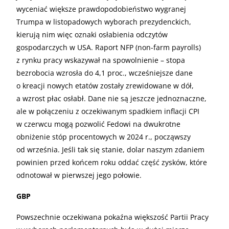
wyceniać większe prawdopodobieństwo wygranej
Trumpa w listopadowych wyborach prezydenckich,
kierują nim więc oznaki osłabienia odczytów
gospodarczych w USA. Raport NFP (non-farm payrolls)
z rynku pracy wskazywał na spowolnienie – stopa
bezrobocia wzrosła do 4,1 proc., wcześniejsze dane
o kreacji nowych etatów zostały zrewidowane w dół,
a wzrost płac osłabł. Dane nie są jeszcze jednoznaczne,
ale w połączeniu z oczekiwanym spadkiem inflacji CPI
w czerwcu mogą pozwolić Fedowi na dwukrotne
obniżenie stóp procentowych w 2024 r., począwszy
od września. Jeśli tak się stanie, dolar naszym zdaniem
powinien przed końcem roku oddać część zysków, które
odnotował w pierwszej jego połowie.
GBP
Powszechnie oczekiwana pokaźna większość Partii Pracy