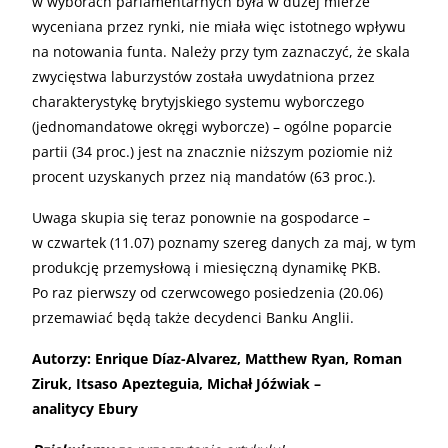
w wyborach parlamentarnych była w dużej mierze
wyceniana przez rynki, nie miała więc istotnego wpływu
na notowania funta. Należy przy tym zaznaczyć, że skala
zwycięstwa laburzystów została uwydatniona przez
charakterystykę brytyjskiego systemu wyborczego
(jednomandatowe okręgi wyborcze) – ogólne poparcie
partii (34 proc.) jest na znacznie niższym poziomie niż
procent uzyskanych przez nią mandatów (63 proc.).
Uwaga skupia się teraz ponownie na gospodarce –
w czwartek (11.07) poznamy szereg danych za maj, w tym
produkcję przemysłową i miesięczną dynamikę PKB.
Po raz pierwszy od czerwcowego posiedzenia (20.06)
przemawiać będą także decydenci Banku Anglii.
Autorzy: Enrique Díaz-Alvarez, Matthew Ryan, Roman
Ziruk, Itsaso Apezteguia, Michał Jóźwiak –
analitycy Ebury