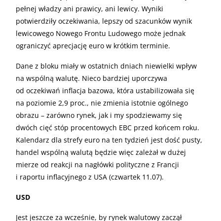
pełnej władzy ani prawicy, ani lewicy. Wyniki
potwierdziły oczekiwania, lepszy od szacunków wynik
lewicowego Nowego Frontu Ludowego może jednak
ograniczyć aprecjację euro w krótkim terminie.
Dane z bloku miały w ostatnich dniach niewielki wpływ
na wspólną walutę. Nieco bardziej uporczywa
od oczekiwań inflacja bazowa, która ustabilizowała się
na poziomie 2,9 proc., nie zmienia istotnie ogólnego
obrazu – zarówno rynek, jak i my spodziewamy się
dwóch cięć stóp procentowych EBC przed końcem roku.
Kalendarz dla strefy euro na ten tydzień jest dość pusty,
handel wspólną walutą będzie więc zależał w dużej
mierze od reakcji na nagłówki polityczne z Francji
i raportu inflacyjnego z USA (czwartek 11.07).
USD
Jest jeszcze za wcześnie, by rynek walutowy zaczął