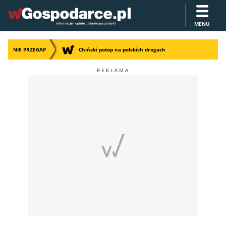
MENU
NIE PRZEGAP
Chiński potop na polskich drogach