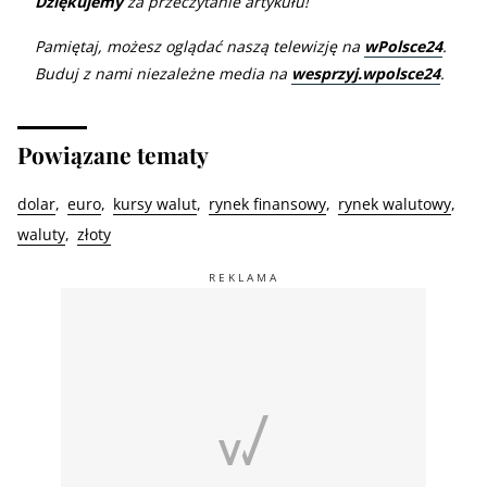
Dziękujemy
za przeczytanie artykułu!
Pamiętaj, możesz oglądać naszą telewizję na
wPolsce24
.
Buduj z nami niezależne media na
wesprzyj.wpolsce24
.
Powiązane tematy
dolar
euro
kursy walut
rynek finansowy
rynek walutowy
waluty
złoty