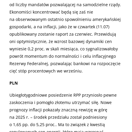
od liczby mandatów pozwalającej na samodzielne rządy.
Ekonomiści koncentrować będą się zaś nie
na obserwowanym ostatnio spowolnieniu amerykańskiej
gospodarki, a na inflacji, jako że w czwartek (11.07)
opublikowany zostanie raport za czerwiec. Przewidują
oni optymistycznie, że wzrost bazowej dynamiki cen
wyniesie 0,2 proc. w skali miesiąca, co sygnalizowałoby
powrót momentum do normalności i celu inflacyjnego
Rezerwy Federalnej, pozwalając bankowi na rozpoczęcie
cięć stóp procentowych we wrześniu.
PLN
Ubiegłotygodniowe posiedzenie RPP przyniosło pewne
zaskoczenia i pomogło złotemu utrzymać siłę. Nowe
prognozy inflacji pokazały znaczną rewizję w górę
na 2025 r. – środek przedziału został podniesiony
o 1,65 pp. do 5,25 proc.. Ma to związek z kwestią
regulowanych cen energii, które mają wzrosnąć