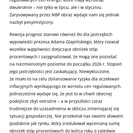
dwukrotnie – nie tylko w lipcu, ale i w styczniu.
Zarysowywany przez NBP obraz wydaje nam się jednak
nazbyt pesymistyczny.
Rewizja prognoz stanowi również tło dla jastrzębich
wypowiedzi prezesa Adama Glapińskiego, który rozwiał
wszelkie wątpliwości dotyczące obniżek stóp
procentowych i zasygnalizował, że mogą one pozostać
na niezmienionym poziomie do początku 2026 r. Stopień
jego jastrzębiości jest zaskakujący. Niewykluczone,
że miało to na celu zbilansowanie ryzyka dla oczekiwań
inflacyjnych wynikającego ze wzrostu cen regulowanych.
Jednocześnie wydaje się, że jest to w chwili obecnej
podejście zbyt ostrożne – a w przyszłości coraz
trudniejsze do uzasadnienia w obliczu zmieniającej się
sytuacji gospodarczej. Nie przekonał nas swoimi słowami
(podobnie jak rynku, który zredukował wycenianą sumę
obniżek stóp procentowych do końca roku o zaledwie