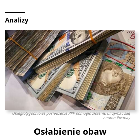
Analizy
Ubiegłotygodniowe posiedzenie RPP pomogło złotemu utrzymać siłę
/ autor: Pixabay
Osłabienie obaw