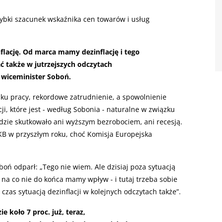
ybki szacunek wskaźnika cen towarów i usług
flację. Od marca mamy dezinflację i tego
ć także w jutrzejszych odczytach
ł wiceminister Soboń.
ku pracy, rekordowe zatrudnienie, a spowolnienie
, które jest - według Sobonia - naturalne w związku
ędzie skutkowało ani wyższym bezrobociem, ani recesją.
PKB w przyszłym roku, choć Komisja Europejska
oboń odparł: „Tego nie wiem. Ale dzisiaj poza sytuacją
na co nie do końca mamy wpływ - i tutaj trzeba sobie
 czas sytuacją dezinflacji w kolejnych odczytach także”.
e koło 7 proc. już, teraz,