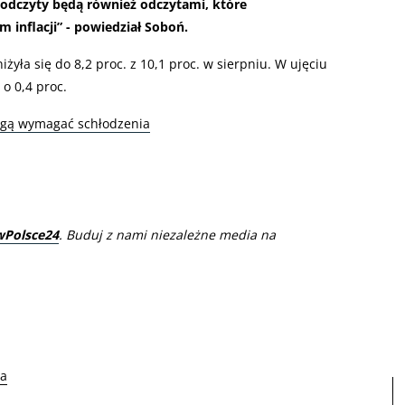
 odczyty będą również odczytami, które
m inflacji” - powiedział Soboń.
yła się do 8,2 proc. z 10,1 proc. w sierpniu. W ujęciu
o 0,4 proc.
ogą wymagać schłodzenia
wPolsce24
. Buduj z nami niezależne media na
ja