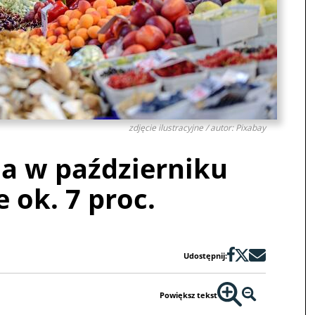
zdjęcie ilustracyjne / autor: Pixabay
ja w październiku
 ok. 7 proc.
Udostępnij:
Powiększ tekst