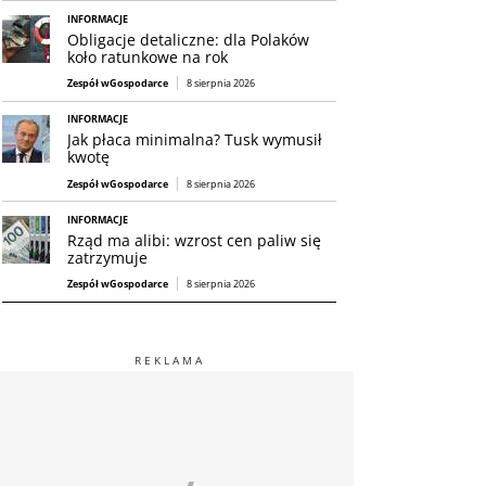
INFORMACJE
Obligacje detaliczne: dla Polaków
koło ratunkowe na rok
Zespół wGospodarce
8 sierpnia 2026
INFORMACJE
Jak płaca minimalna? Tusk wymusił
kwotę
Zespół wGospodarce
8 sierpnia 2026
INFORMACJE
Rząd ma alibi: wzrost cen paliw się
zatrzymuje
Zespół wGospodarce
8 sierpnia 2026