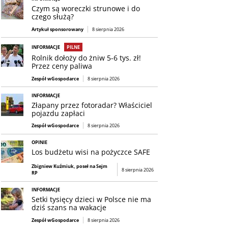
Czym są woreczki strunowe i do
czego służą?
Artykuł sponsorowany
8 sierpnia 2026
INFORMACJE
PILNE
Rolnik dołoży do żniw 5-6 tys. zł!
Przez ceny paliwa
Zespół wGospodarce
8 sierpnia 2026
INFORMACJE
Złapany przez fotoradar? Właściciel
pojazdu zapłaci
Zespół wGospodarce
8 sierpnia 2026
OPINIE
Los budżetu wisi na pożyczce SAFE
Zbigniew Kuźmiuk, poseł na Sejm
8 sierpnia 2026
RP
INFORMACJE
Setki tysięcy dzieci w Polsce nie ma
dziś szans na wakacje
Zespół wGospodarce
8 sierpnia 2026