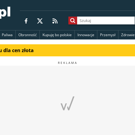
Paliwa
Obronność
Kupuję bo polskie
Innowacje
Przemysł
Zdrowie
 dla cen złota