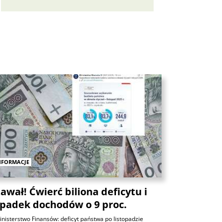
Analizy
ANALIZY
Czy rynek pracy w USA ma
problemy?
6 sierpnia 2026
Maciej Przygórzewski
NFORMACJE
ANALIZY
Ulga na rynkach: porozumienie
awał! Ćwierć biliona deficytu i
wokół Cieśniny Ormuz?
padek dochodów o 9 proc.
Michał Stajniak
6 sierpnia 2026
nisterstwo Finansów: deficyt państwa po listopadzie
ANALIZY