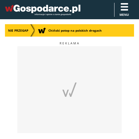
MENU
NIE PRZEGAP
Chiński potop na polskich drogach