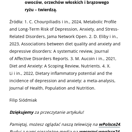
owoców, orzechów włoskich i brązowego
ryżu – twierdzą.
Źródła: 1. C. Chourpiliadis i in., 2024, Metabolic Profile
and Long-Term Risk of Depression, Anxiety, and Stress-
Related Disorders, Jama Network Open. 2. D. Eliby i in.,
2023, Associations between diet quality and anxiety and
depressive disorders: A systematic review, Journal
of Affective Disorders Reports. 3. M. Aucoin i in., 2021,
Diet and Anxiety: A Scoping Review, Nutrients. 4. X.
Li i in., 2022, Dietary inflammatory potential and the
incidence of depression and anxiety: a meta-analysis,
Journal of Health, Population and Nutrition.
Filip Siódmiak
Dziękujemy
za przeczytanie artykułu!
Pamiętaj, możesz oglądać naszą telewizję na
wPolsce24
.
Buduj z nami niezależne media na
wesprzyj.wpolsce24
.