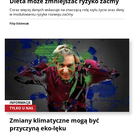
Dieta może zmniejszać ryzyko zaćmy
Coraz więcej danych wskazuje na znaczącą rolę stylu życia oraz diety
w modulowaniu ryzyka rozwoju zaćmy
Filip Siódmiak
INFORMACJE
TYLKO U NAS
Zmiany klimatyczne mogą być
przyczyną eko-lęku