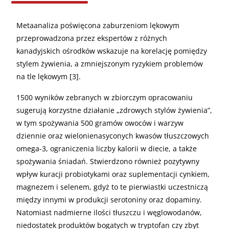
Metaanaliza poświęcona zaburzeniom lękowym
przeprowadzona przez ekspertów z różnych
kanadyjskich ośrodków wskazuje na korelację pomiędzy
stylem żywienia, a zmniejszonym ryzykiem problemów
na tle lękowym [3].
1500 wyników zebranych w zbiorczym opracowaniu
sugerują korzystne działanie „zdrowych stylów żywienia”,
w tym spożywania 500 gramów owoców i warzyw
dziennie oraz wielonienasyconych kwasów tłuszczowych
omega-3, ograniczenia liczby kalorii w diecie, a także
spożywania śniadań. Stwierdzono również pozytywny
wpływ kuracji probiotykami oraz suplementacji cynkiem,
magnezem i selenem, gdyż to te pierwiastki uczestniczą
między innymi w produkcji serotoniny oraz dopaminy.
Natomiast nadmierne ilości tłuszczu i węglowodanów,
niedostatek produktów bogatych w tryptofan czy zbyt