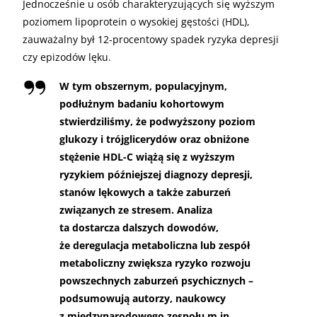
Jednocześnie u osób charakteryzujących się wyższym
poziomem lipoprotein o wysokiej gęstości (HDL),
zauważalny był 12-procentowy spadek ryzyka depresji
czy epizodów lęku.
W tym obszernym, populacyjnym,
podłużnym badaniu kohortowym
stwierdziliśmy, że podwyższony poziom
glukozy i trójglicerydów oraz obniżone
stężenie HDL-C wiążą się z wyższym
ryzykiem późniejszej diagnozy depresji,
stanów lękowych a także zaburzeń
związanych ze stresem. Analiza
ta dostarcza dalszych dowodów,
że deregulacja metaboliczna lub zespół
metaboliczny zwiększa ryzyko rozwoju
powszechnych zaburzeń psychicznych –
podsumowują autorzy, naukowcy
z międzynarodowego zespołu m.in.