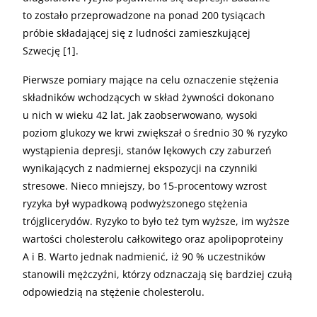
to zostało przeprowadzone na ponad 200 tysiącach
próbie składającej się z ludności zamieszkującej
Szwecję [1].
Pierwsze pomiary mające na celu oznaczenie stężenia
składników wchodzących w skład żywności dokonano
u nich w wieku 42 lat. Jak zaobserwowano, wysoki
poziom glukozy we krwi zwiększał o średnio 30 % ryzyko
wystąpienia depresji, stanów lękowych czy zaburzeń
wynikających z nadmiernej ekspozycji na czynniki
stresowe. Nieco mniejszy, bo 15-procentowy wzrost
ryzyka był wypadkową podwyższonego stężenia
trójglicerydów. Ryzyko to było też tym wyższe, im wyższe
wartości cholesterolu całkowitego oraz apolipoproteiny
A i B. Warto jednak nadmienić, iż 90 % uczestników
stanowili mężczyźni, którzy odznaczają się bardziej czułą
odpowiedzią na stężenie cholesterolu.