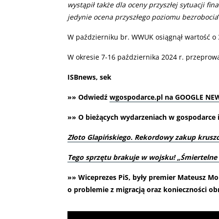
wystąpił także dla oceny przyszłej sytuacji 
jedynie ocena przyszłego poziomu bezrobocia
W październiku br. WWUK osiągnął wartość o 3
W okresie 7-16 października 2024 r. przepro
ISBnews, sek
»» Odwiedź
wgospodarce.pl na GOOGLE NE
»» O bieżących wydarzeniach w gospodarce i 
Złoto Glapińskiego. Rekordowy zakup kruszc
Tego sprzętu brakuje w wojsku! „Śmiertelne
»» Wiceprezes PiS, były premier Mateusz Mo
o problemie z migracją oraz konieczności obn