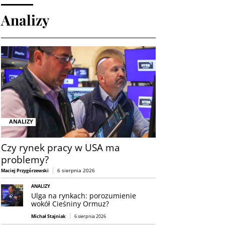
Analizy
ANALIZY
Czy rynek pracy w USA ma
problemy?
6 sierpnia 2026
Maciej Przygórzewski
ANALIZY
Ulga na rynkach: porozumienie
wokół Cieśniny Ormuz?
Michał Stajniak
6 sierpnia 2026