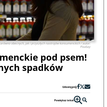
arówno obecnych, jak i przyszłych nastrojów konsumenckich / autor:
Pixabay
umenckie pod psem!
cnych spadków
Udostępnij:
Powiększ tekst