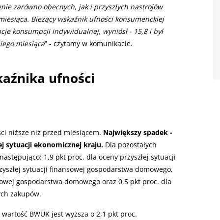
ie zarówno obecnych, jak i przyszłych nastrojów
iesiąca. Bieżący wskaźnik ufności konsumenckiej
je konsumpcji indywidualnej, wyniósł - 15,8 i był
niego miesiąca
” - czytamy w komunikacie.
aźnika ufności
ci niższe niż przed miesiącem.
Największy spadek -
j sytuacji ekonomicznej kraju.
Dla pozostałych
astępująco: 1,9 pkt proc. dla oceny przyszłej sytuacji
przyszłej sytuacji finansowej gospodarstwa domowego,
nsowej gospodarstwa domowego oraz 0,5 pkt proc. dla
ych zakupów.
 wartość BWUK jest wyższa o 2,1 pkt proc.