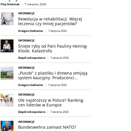
7 sierpnia 2026
Filip Siódmiak
INFORMACJE
Rewolucja w rehabilitacji. Więcej
leczenia czy mniej pacjentów?
Grzegorz Szafraniec
7 sierpnia 2026
INFORMACJE
Śnięte ryby od Pani Pauliny Hennig-
Kloski. Katastrofa
Zespół wGospodarce
7 sierpnia 2026
INFORMACJE
„Puszki” z plastiku i drewna omijają
system kaucyjny. Producenci…
Grzegorz Szafraniec
7 sierpnia 2026
INFORMACJE
ON najdroższy w Polsce? Ranking
cen liderów w Europie
Zespół wGospodarce
7 sierpnia 2026
INFORMACJE
Bundeswehra zamiast NATO?