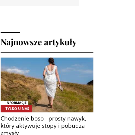
Najnowsze artykuły
INFORMACJE
TYLKO U NAS
Chodzenie boso - prosty nawyk,
który aktywuje stopy i pobudza
zmysły