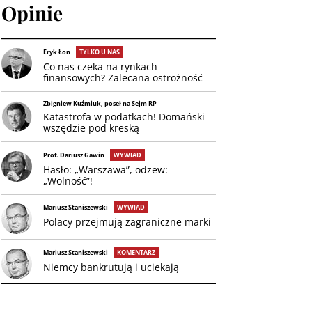
Opinie
Eryk Łon
TYLKO U NAS
Co nas czeka na rynkach
finansowych? Zalecana ostrożność
Zbigniew Kuźmiuk, poseł na Sejm RP
Katastrofa w podatkach! Domański
wszędzie pod kreską
Prof. Dariusz Gawin
WYWIAD
Hasło: „Warszawa”, odzew:
„Wolność”!
Mariusz Staniszewski
WYWIAD
Polacy przejmują zagraniczne marki
Mariusz Staniszewski
KOMENTARZ
Niemcy bankrutują i uciekają