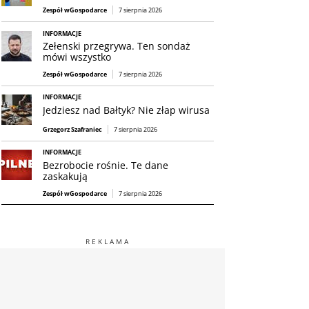
Zespół wGospodarce
7 sierpnia 2026
INFORMACJE
Zełenski przegrywa. Ten sondaż
mówi wszystko
Zespół wGospodarce
7 sierpnia 2026
INFORMACJE
Jedziesz nad Bałtyk? Nie złap wirusa
Grzegorz Szafraniec
7 sierpnia 2026
INFORMACJE
Bezrobocie rośnie. Te dane
zaskakują
Zespół wGospodarce
7 sierpnia 2026