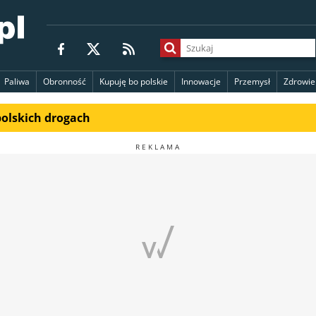
Paliwa
Obronność
Kupuję bo polskie
Innowacje
Przemysł
Zdrowie
polskich drogach