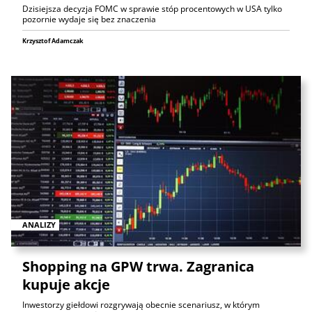
Dzisiejsza decyzja FOMC w sprawie stóp procentowych w USA tylko
pozornie wydaje się bez znaczenia
Krzysztof Adamczak
ANALIZY
Shopping na GPW trwa. Zagranica
kupuje akcje
Inwestorzy giełdowi rozgrywają obecnie scenariusz, w którym