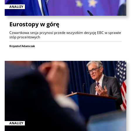
ANALIZY
Eurostopy w górę
Czwartkowa sesja przynosi przede wszystkim decyzję EBC w sprawie
stóp procentowych
Krzysztof Adamczak
ANALIZY