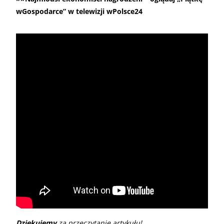
wGospodarce” w telewizji wPolsce24
Dziękujemy
za przeczytanie artykułu!