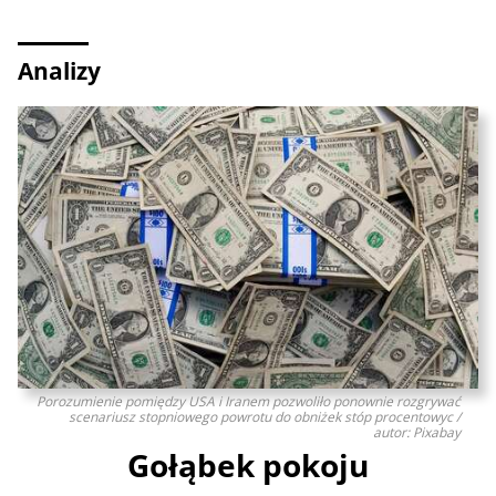
Analizy
Porozumienie pomiędzy USA i Iranem pozwoliło ponownie rozgrywać
scenariusz stopniowego powrotu do obniżek stóp procentowyc /
autor: Pixabay
Gołąbek pokoju