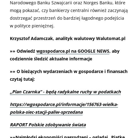
Narodowego Banku Szwajcarii oraz Norges Banku, które
mogą pokazać, czy bankierzy centralni również zaczynają
dostrzegać przestrzeń do bardziej łagodnego podejścia
w polityce pieniężnej.
Krzysztof Adamczak, analityk walutowy Walutomat.pl
»» Odwiedź
wgospodarce.pl na GOOGLE NEWS
, aby
codziennie śledzić aktualne informacje
»» O bieżących wydarzeniach w gospodarce i finansach
czytaj tutaj:
„Plan Czarnka” - będą radykalne ruchy w podatkach
https://wgospodarce.pl/informacje/156763-wielka-
polska-siec-stacji-paliw-sprzedana
RAPORT Polskie zdobywanie świata
»»Najmłodsi ekonomiści nagrodzeni – oglądaj „Piątkę