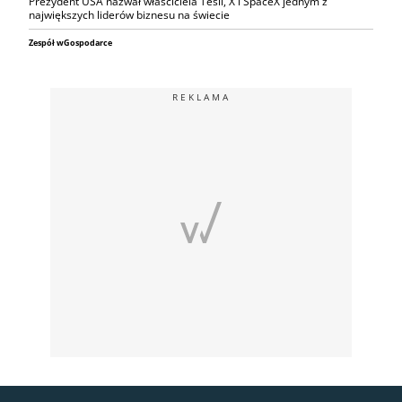
Prezydent USA nazwał właściciela Tesli, X i SpaceX jednym z
największych liderów biznesu na świecie
Zespół wGospodarce
REKLAMA