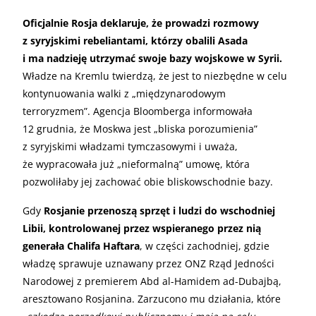
Oficjalnie Rosja deklaruje, że prowadzi rozmowy
z syryjskimi rebeliantami, którzy obalili Asada
i ma nadzieję utrzymać swoje bazy wojskowe w Syrii.
Władze na Kremlu twierdzą, że jest to niezbędne w celu
kontynuowania walki z „międzynarodowym
terroryzmem”. Agencja Bloomberga informowała
12 grudnia, że Moskwa jest „bliska porozumienia”
z syryjskimi władzami tymczasowymi i uważa,
że wypracowała już „nieformalną” umowę, która
pozwoliłaby jej zachować obie bliskowschodnie bazy.
Gdy
Rosjanie przenoszą sprzęt i ludzi do wschodniej
Libii, kontrolowanej przez wspieranego przez nią
generała Chalifa Haftara
, w części zachodniej, gdzie
władzę sprawuje uznawany przez ONZ Rząd Jedności
Narodowej z premierem Abd al-Hamidem ad-Dubajbą,
aresztowano Rosjanina. Zarzucono mu działania, które