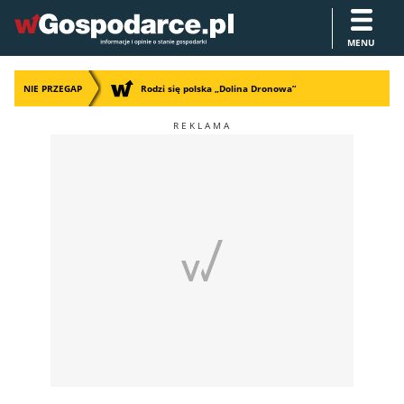
MENU
NIE PRZEGAP
Rodzi się polska „Dolina Dronowa”