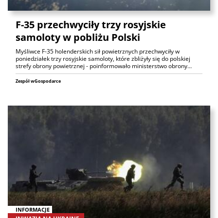
F-35 przechwyciły trzy rosyjskie
samoloty w pobliżu Polski
Myśliwce F-35 holenderskich sił powietrznych przechwyciły w
poniedziałek trzy rosyjskie samoloty, które zbliżyły się do polskiej
strefy obrony powietrznej - poinformowało ministerstwo obrony…
Zespół wGospodarce
INFORMACJE