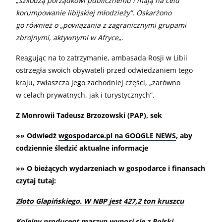
„
szkodzą porządkowi publicznemu i mają na celu
korumpowanie libijskiej młodzieży”. Oskarżono
go również o „powiązania z zagranicznymi grupami
zbrojnymi, aktywnymi w Afryce
„.
Reagując na to zatrzymanie, ambasada Rosji w Libii
ostrzegła swoich obywateli przed odwiedzaniem tego
kraju, zwłaszcza jego zachodniej części, „zarówno
w celach prywatnych, jak i turystycznych”.
Z Monrowii Tadeusz Brzozowski (PAP), sek
»» Odwiedź
wgospodarce.pl na GOOGLE NEWS
, aby
codziennie śledzić aktualne informacje
»» O bieżących wydarzeniach w gospodarce i finansach
czytaj tutaj:
Złoto Glapińskiego. W NBP jest 427,2 ton kruszcu
Kolejny producent maszyn wynosi się z Polski