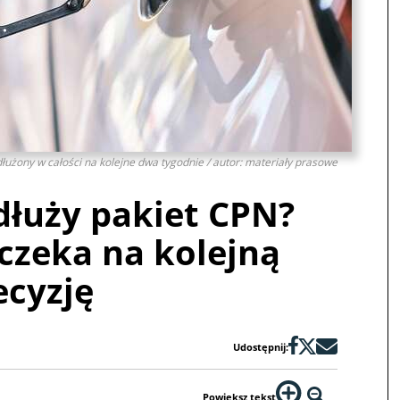
łużony w całości na kolejne dwa tygodnie / autor: materiały prasowe
dłuży pakiet CPN?
czeka na kolejną
ecyzję
Udostępnij:
Powiększ tekst