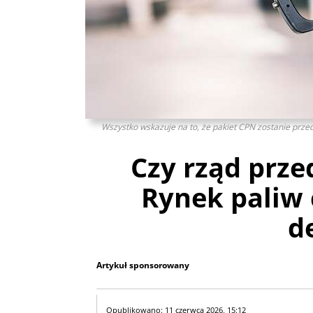
Wszystko wskazuje na to, że pakiet CPN zostanie przed
Czy rząd prze
Rynek paliw 
d
Artykuł sponsorowany
Opublikowano: 11 czerwca 2026, 15:12