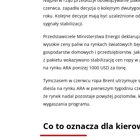
Najpierw rząd przedłużył obowiązywanie paki
czerwca, zapadła decyzja o kolejnym dwuty
roku. Kolejne decyzje mają być uzależnione od
sygnały stabilizacji.
Przedstawiciele Ministerstwa Energii deklaruj
wysokie ceny paliw na rynkach światowych będ
gospodarstw domowych i przedsiębiorstw. Ja
z pakietu wskazywano stabilizację cen ropy w 
na rynku ARA poniżej 1000 USD za tonę.
Tymczasem w czerwcu ropa Brent utrzymuje si
diesla na rynku ARA w pierwszym tygodniu cze
że rynek nadal pozostaje powyżej poziomów, k
wygaszania programu.
Co to oznacza dla kiero