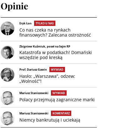
Opinie
Eryk Łon
TYLKO U NAS
Co nas czeka na rynkach
finansowych? Zalecana ostrożność
Zbigniew Kuźmiuk, poseł na Sejm RP
Katastrofa w podatkach! Domański
wszędzie pod kreską
Prof. Dariusz Gawin
WYWIAD
Hasło: „Warszawa”, odzew:
„Wolność”!
Mariusz Staniszewski
WYWIAD
Polacy przejmują zagraniczne marki
Mariusz Staniszewski
KOMENTARZ
Niemcy bankrutują i uciekają