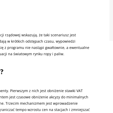
ji rządowej wskazują, że taki scenariusz jest
ają w krótkich odstępach czasu, wypowiedzi
 się z programu nie nastąpi gwałtownie, a ewentualne
acji na światowym rynku ropy i paliw.
?
nty. Pierwszym z nich jest obniżenie stawki VAT
entem jest czasowe obniżenie akcyzy do minimalnych
jne. Trzecim mechanizmem jest wprowadzenie
aniczać tempo wzrostu cen na stacjach i zmniejszać