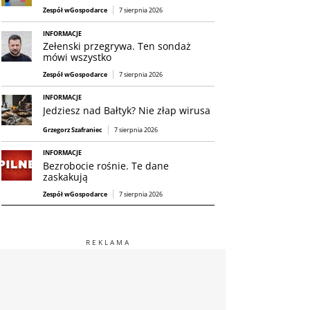
Zespół wGospodarce
7 sierpnia 2026
INFORMACJE
Zełenski przegrywa. Ten sondaż
mówi wszystko
Zespół wGospodarce
7 sierpnia 2026
INFORMACJE
Jedziesz nad Bałtyk? Nie złap wirusa
Grzegorz Szafraniec
7 sierpnia 2026
INFORMACJE
Bezrobocie rośnie. Te dane
zaskakują
Zespół wGospodarce
7 sierpnia 2026