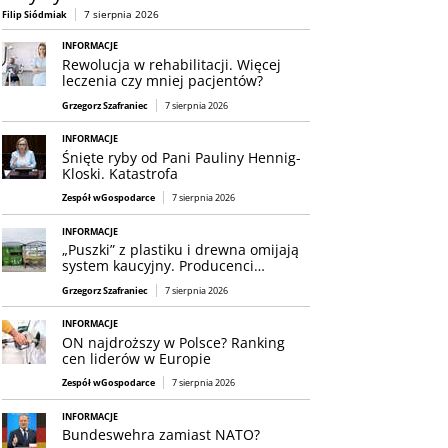
7 sierpnia 2026
Filip Siódmiak
INFORMACJE
Rewolucja w rehabilitacji. Więcej
leczenia czy mniej pacjentów?
Grzegorz Szafraniec
7 sierpnia 2026
INFORMACJE
Śnięte ryby od Pani Pauliny Hennig-
Kloski. Katastrofa
Zespół wGospodarce
7 sierpnia 2026
INFORMACJE
„Puszki” z plastiku i drewna omijają
system kaucyjny. Producenci…
Grzegorz Szafraniec
7 sierpnia 2026
INFORMACJE
ON najdroższy w Polsce? Ranking
cen liderów w Europie
Zespół wGospodarce
7 sierpnia 2026
INFORMACJE
Bundeswehra zamiast NATO?