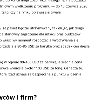
etu do końca maja 2026 roku. Następnie, na początku
godniowym wydłużeniu programu — do 15 czerwca 2026
 tego, czy na rynku pojawią się trwałe
ą, że pakiet będzie utrzymywany tak długo, jak długo
ą stanowiły zagrożenie dla inflacji oraz budżetów
ko właściwy moment rozpoczęcia wycofywania się
przedziale 80–85 USD za baryłkę oraz spadek cen diesla
ę w rejonie 90–100 USD za baryłkę, a średnia cena
rwca wyniosła około 1103 USD za tonę. Oznacza to,
tóre rząd uznaje za bezpieczne z punktu widzenia
wców i firm?