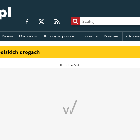
Paliwa
Obronność
Kupuję bo polskie
Innowacje
Przemysł
Zdrowie
polskich drogach