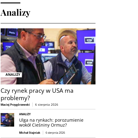
Analizy
ANALIZY
Czy rynek pracy w USA ma
problemy?
6 sierpnia 2026
Maciej Przygórzewski
ANALIZY
Ulga na rynkach: porozumienie
wokół Cieśniny Ormuz?
Michał Stajniak
6 sierpnia 2026