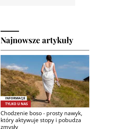
Najnowsze artykuły
INFORMACJE
TYLKO U NAS
Chodzenie boso - prosty nawyk,
który aktywuje stopy i pobudza
zmysły