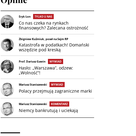
Eryk Łon
TYLKO U NAS
Co nas czeka na rynkach
finansowych? Zalecana ostrożność
Zbigniew Kuźmiuk, poseł na Sejm RP
Katastrofa w podatkach! Domański
wszędzie pod kreską
Prof. Dariusz Gawin
WYWIAD
Hasło: „Warszawa”, odzew:
„Wolność”!
Mariusz Staniszewski
WYWIAD
Polacy przejmują zagraniczne marki
Mariusz Staniszewski
KOMENTARZ
Niemcy bankrutują i uciekają