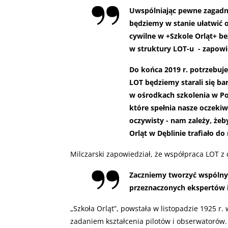
Uwspólniając pewne zagadni
będziemy w stanie ułatwić 
cywilne w +Szkole Orląt+ b
w struktury
LOT
-u - zapowi
Do końca 2019 r. potrzebuj
LOT
będziemy starali się ba
w ośrodkach szkolenia w Po
które spełnia nasze oczekiw
oczywisty - nam zależy, żeb
Orląt w Dęblinie trafiało do 
Milczarski zapowiedział, że współpraca
LOT
z 
Zaczniemy tworzyć wspólny
przeznaczonych ekspertów i 
„
Szkoła Orląt”, powstała w listopadzie 1925 r.
zadaniem kształcenia pilotów i obserwatorów.