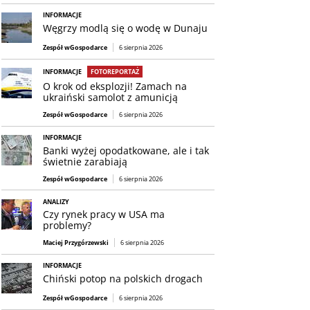
INFORMACJE
Węgrzy modlą się o wodę w Dunaju
Zespół wGospodarce
6 sierpnia 2026
INFORMACJE
FOTOREPORTAŻ
O krok od eksplozji! Zamach na
ukraiński samolot z amunicją
Zespół wGospodarce
6 sierpnia 2026
INFORMACJE
Banki wyżej opodatkowane, ale i tak
świetnie zarabiają
Zespół wGospodarce
6 sierpnia 2026
ANALIZY
Czy rynek pracy w USA ma
problemy?
Maciej Przygórzewski
6 sierpnia 2026
INFORMACJE
Chiński potop na polskich drogach
Zespół wGospodarce
6 sierpnia 2026