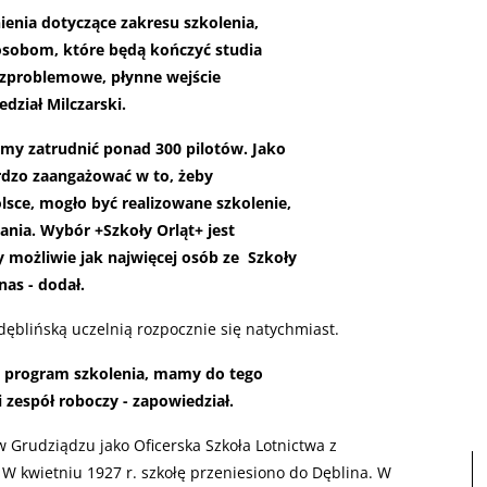
enia dotyczące zakresu szkolenia,
osobom, które będą kończyć studia
ezproblemowe, płynne wejście
edział Milczarski.
emy zatrudnić ponad 300 pilotów. Jako
rdzo zaangażować w to, żeby
lsce, mogło być realizowane szkolenie,
ania. Wybór +Szkoły Orląt+ jest
y możliwie jak najwięcej osób ze Szkoły
nas - dodał.
dęblińską uczelnią rozpocznie się natychmiast.
 program szkolenia, mamy do tego
zespół roboczy - zapowiedział.
 w Grudziądzu jako Oficerska Szkoła Lotnictwa z
 W kwietniu 1927 r. szkołę przeniesiono do Dęblina. W