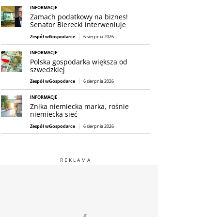
INFORMACJE
Zamach podatkowy na biznes!
Senator Bierecki interweniuje
Zespół wGospodarce
6 sierpnia 2026
INFORMACJE
Polska gospodarka większa od
szwedzkiej
Zespół wGospodarce
6 sierpnia 2026
INFORMACJE
Znika niemiecka marka, rośnie
niemiecka sieć
Zespół wGospodarce
6 sierpnia 2026