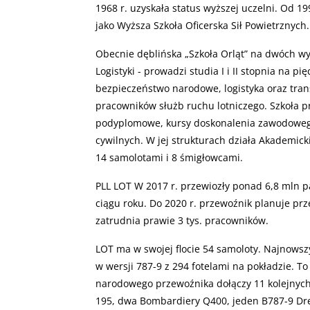
1968 r. uzyskała status wyższej uczelni. Od 19
jako Wyższa Szkoła Oficerska Sił Powietrznych.
Obecnie dęblińska „Szkoła Orląt” na dwóch w
Logistyki - prowadzi studia I i
II
stopnia na pięc
bezpieczeństwo narodowe, logistyka oraz tran
pracowników służb ruchu lotniczego. Szkoła pr
podyplomowe, kursy doskonalenia zawodowego
cywilnych. W jej strukturach działa Akademic
14 samolotami i 8 śmigłowcami.
PLL
LOT
W 2017 r. przewiozły ponad 6,8 mln p
ciągu roku. Do 2020 r. przewoźnik planuje prz
zatrudnia prawie 3 tys. pracowników.
LOT
ma w swojej flocie 54 samoloty. Najnowsz
w wersji 787-9 z 294 fotelami na pokładzie. 
narodowego przewoźnika dołączy 11 kolejnyc
195, dwa Bombardiery Q400, jeden B787-9 Dre