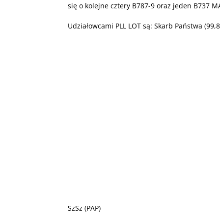
się o kolejne cztery B787-9 oraz jeden B737
M
Udziałowcami
PLL
LOT
są: Skarb Państwa (99,8
SzSz (
PAP
)