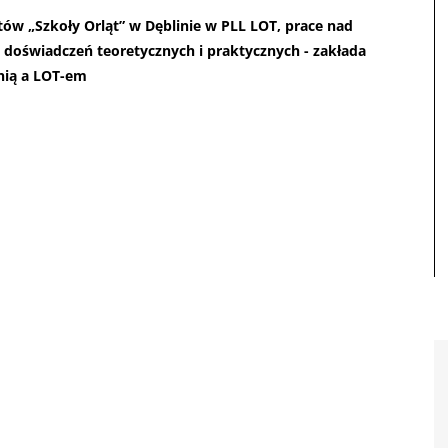
tów „Szkoły Orląt” w Dęblinie w
PLL
LOT
, prace nad
oświadczeń teoretycznych i praktycznych - zakłada
nią a
LOT
-em