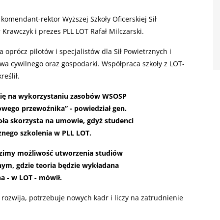
 komendant-rektor Wyższej Szkoły Oficerskiej Sił
r Krawczyk i prezes
PLL
LOT
Rafał Milczarski.
 oprócz pilotów i specjalistów dla Sił Powietrznych i
ictwa cywilnego oraz gospodarki. Współpraca szkoły z
LOT
-
eślił.
się na wykorzystaniu zasobów
WSOSP
wego przewoźnika” - powiedział gen.
oła skorzysta na umowie, gdyż studenci
znego szkolenia w
PLL
LOT
.
dzimy możliwość utworzenia studiów
nym, gdzie teoria będzie wykładana
na - w
LOT
- mówił.
ę rozwija, potrzebuje nowych kadr i liczy na zatrudnienie