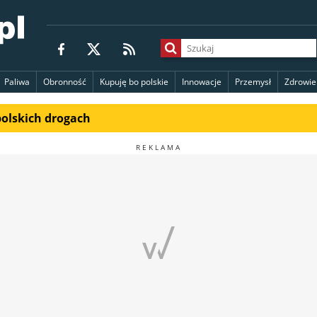
Paliwa
Obronność
Kupuję bo polskie
Innowacje
Przemysł
Zdrowie
polskich drogach