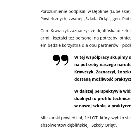
Porozumienie podpisali w Dęblinie (Lubelskie)
Powietrznych, zwanej „Szkołą Orląt”, gen. Piot
Gen. Krawczyk zaznaczył, że dęblińska uczelnia
armii, kształci też personel na potrzeby lotn
em będzie korzystna dla obu partnerów - podkr
W tej współpracy skupimy 
na potrzeby naszego narodo
Krawczyk. Zaznaczył, że szk
dostaną możliwość praktyc
W dalszej perspektywie wi
dualnych o profilu technicz
w naszej szkole, a praktycz
Milczarski powiedział, że
LOT
, który szybko si
absolwentów dęblińskiej „Szkoły Orląt”.