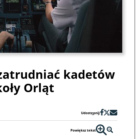
 zatrudniać kadetów
koły Orląt
Udostępnij:
Powiększ tekst