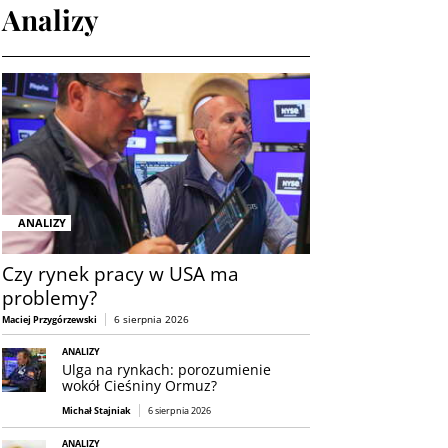
Analizy
ANALIZY
Czy rynek pracy w USA ma
problemy?
6 sierpnia 2026
Maciej Przygórzewski
ANALIZY
Ulga na rynkach: porozumienie
wokół Cieśniny Ormuz?
Michał Stajniak
6 sierpnia 2026
ANALIZY