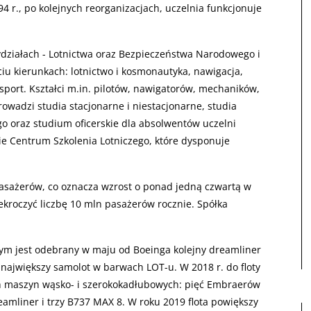
94 r., po kolejnych reorganizacjach, uczelnia funkcjonuje
ydziałach - Lotnictwa oraz Bezpieczeństwa Narodowego i
iu kierunkach: lotnictwo i kosmonautyka, nawigacja,
sport. Kształci m.in. pilotów, nawigatorów, mechaników,
owadzi studia stacjonarne i niestacjonarne, studia
 oraz studium oficerskie dla absolwentów uczelni
kie Centrum Szkolenia Lotniczego, które dysponuje
asażerów, co oznacza wzrost o ponad jedną czwartą w
ekroczyć liczbę 10 mln pasażerów rocznie. Spółka
ym jest odebrany w maju od Boeinga kolejny dreamliner
To największy samolot w barwach
LOT
-u. W 2018 r. do floty
h maszyn wąsko- i szerokokadłubowych: pięć Embraerów
amliner i trzy B737
MAX
8. W roku 2019 flota powiększy