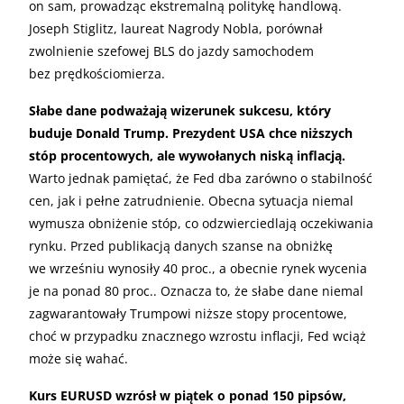
on sam, prowadząc ekstremalną politykę handlową.
Joseph Stiglitz, laureat Nagrody Nobla, porównał
zwolnienie szefowej BLS do jazdy samochodem
bez prędkościomierza.
Słabe dane podważają wizerunek sukcesu, który
buduje Donald Trump. Prezydent USA chce niższych
stóp procentowych, ale wywołanych niską inflacją.
Warto jednak pamiętać, że Fed dba zarówno o stabilność
cen, jak i pełne zatrudnienie. Obecna sytuacja niemal
wymusza obniżenie stóp, co odzwierciedlają oczekiwania
rynku. Przed publikacją danych szanse na obniżkę
we wrześniu wynosiły 40 proc., a obecnie rynek wycenia
je na ponad 80 proc.. Oznacza to, że słabe dane niemal
zagwarantowały Trumpowi niższe stopy procentowe,
choć w przypadku znacznego wzrostu inflacji, Fed wciąż
może się wahać.
Kurs EURUSD wzrósł w piątek o ponad 150 pipsów,