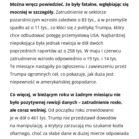
Można wręcz powiedzieć, że były fatalne, wgłębiając się
mocniej w szczegóły.
Zatrudnienie w sektorze
pozarolniczym wzrosło zaledwie o 83 tys., a w przemyśle
spadło aż o 11 tys., co kłóci się z polityką Trumpa, który
chce odbudować potęgę przemysłową USA. Najbardziej
niepokojąca była jednak rewizja w dół dwóch
poprzednich raportów aż o 258 tys. W maju i czerwcu
zatrudnienie wzrosło odpowiednio o 19 tys. i 14 tys.
Te miesiące nastąpiły po ogłoszeniu i zawieszeniu przez
Trumpa ogromnych ceł, co pokazuje, jak duża jest
niepewność w amerykańskiej gospodarce.
Co więcej, w bieżącym roku w żadnym miesiącu nie
było pozytywnej rewizji danych – zatrudnienie rosło,
ale coraz wolniej.
Od początku roku zrewidowano
je w dół o 461 tys. Trump nie przedstawił dowodów
na manipulację, a krytycy zarzucają mu szukanie kozła
ofiarnego, choć za słabe dane w dużej mierze odpowiada