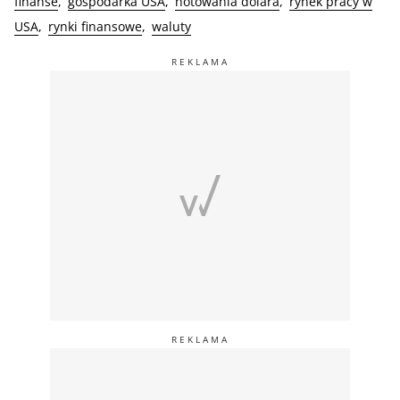
finanse
gospodarka USA
notowania dolara
rynek pracy w
USA
rynki finansowe
waluty