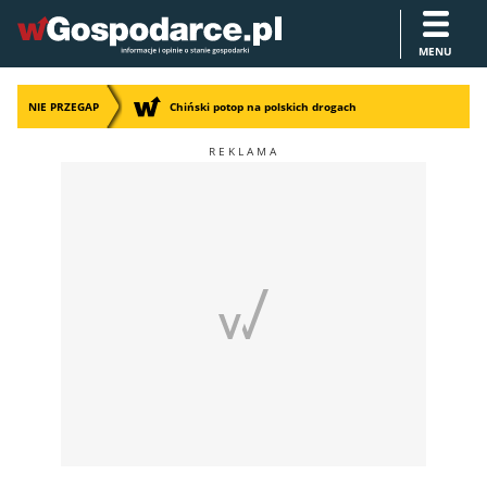
MENU
NIE PRZEGAP
Chiński potop na polskich drogach