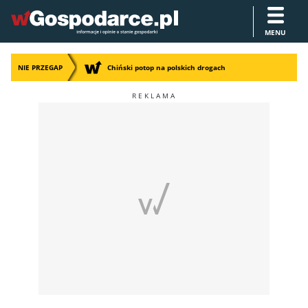
MENU
NIE PRZEGAP
Chiński potop na polskich drogach