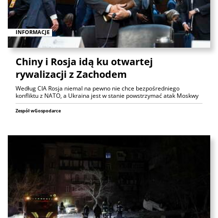
INFORMACJE
Chiny i Rosja idą ku otwartej
rywalizacji z Zachodem
Według CIA Rosja niemal na pewno nie chce bezpośredniego
konfliktu z NATO, a Ukraina jest w stanie powstrzymać atak Moskwy
Zespół wGospodarce