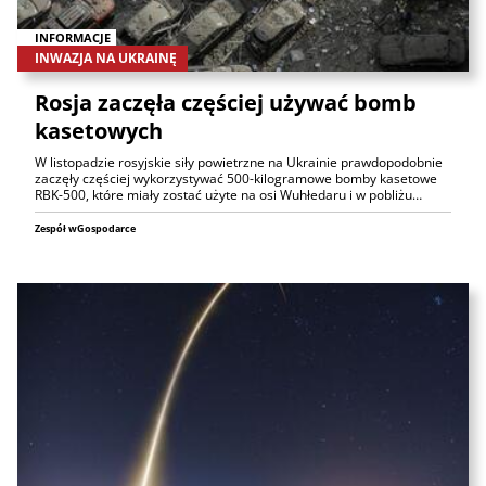
INFORMACJE
INWAZJA NA UKRAINĘ
Rosja zaczęła częściej używać bomb
kasetowych
W listopadzie rosyjskie siły powietrzne na Ukrainie prawdopodobnie
zaczęły częściej wykorzystywać 500-kilogramowe bomby kasetowe
RBK-500, które miały zostać użyte na osi Wuhłedaru i w pobliżu…
Zespół wGospodarce