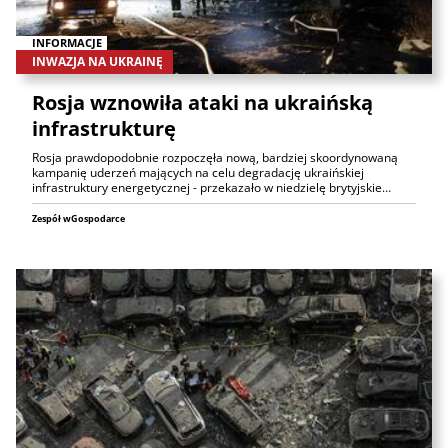
INFORMACJE
INWAZJA NA UKRAINĘ
Rosja wznowiła ataki na ukraińską
infrastrukturę
Rosja prawdopodobnie rozpoczęła nową, bardziej skoordynowaną
kampanię uderzeń mających na celu degradację ukraińskiej
infrastruktury energetycznej - przekazało w niedzielę brytyjskie…
Zespół wGospodarce