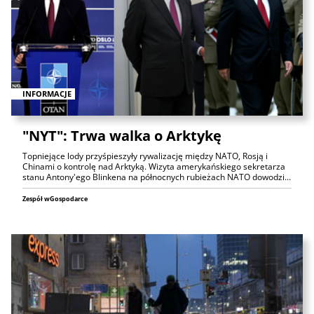
INFORMACJE
"NYT": Trwa walka o Arktykę
Topniejące lody przyśpieszyły rywalizację między NATO, Rosją i
Chinami o kontrolę nad Arktyką. Wizyta amerykańskiego sekretarza
stanu Antony'ego Blinkena na północnych rubieżach NATO dowodzi…
Zespół wGospodarce