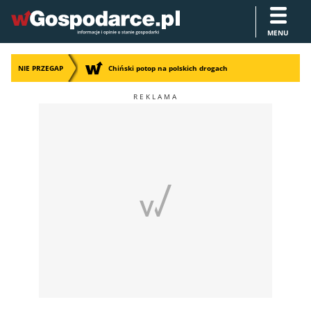
MENU
NIE PRZEGAP
Chiński potop na polskich drogach