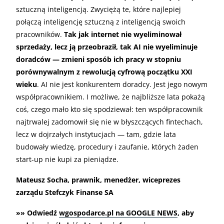
sztuczną inteligencją. Zwyciężą te, które najlepiej
połączą inteligencję sztuczną z inteligencją swoich
pracowników.
Tak jak internet nie wyeliminował
sprzedaży, lecz ją przeobraził, tak AI nie wyeliminuje
doradców — zmieni sposób ich pracy w stopniu
porównywalnym z rewolucją cyfrową początku XXI
wieku
. AI nie jest konkurentem doradcy. Jest jego nowym
współpracownikiem. I możliwe, że najbliższe lata pokażą
coś, czego mało kto się spodziewał: ten współpracownik
najtrwalej zadomowił się nie w błyszczących fintechach,
lecz w dojrzałych instytucjach — tam, gdzie lata
budowały wiedzę, procedury i zaufanie, których żaden
start-up nie kupi za pieniądze.
Mateusz Socha, prawnik, menedżer, wiceprezes
zarządu Stefczyk Finanse SA
»» Odwiedź
wgospodarce.pl na GOOGLE NEWS
, aby