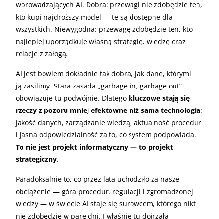
wprowadzających AI. Dobra: przewagi nie zdobędzie ten,
kto kupi najdroższy model — te są dostępne dla
wszystkich. Niewygodna: przewagę zdobędzie ten, kto
najlepiej uporządkuje własną strategię, wiedzę oraz
relacje z załogą.
AI jest bowiem dokładnie tak dobra, jak dane, którymi
ją zasilimy. Stara zasada „garbage in, garbage out”
obowiązuje tu podwójnie. Dlatego
kluczowe stają się
rzeczy z pozoru mniej efektowne niż sama technologia
:
jakość danych, zarządzanie wiedzą, aktualność procedur
i jasna odpowiedzialność za to, co system podpowiada.
To nie jest projekt informatyczny — to projekt
strategiczny
.
Paradoksalnie to, co przez lata uchodziło za nasze
obciążenie — góra procedur, regulacji i zgromadzonej
wiedzy — w świecie AI staje się surowcem, którego nikt
nie zdobędzie w parę dni. I właśnie tu dojrzała