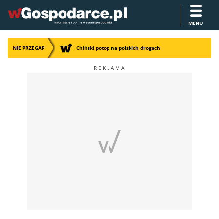
MENU
NIE PRZEGAP
Chiński potop na polskich drogach