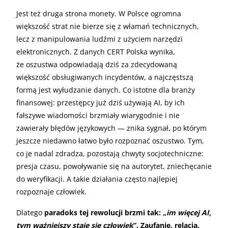
Jest też druga strona monety. W Polsce ogromna
większość strat nie bierze się z włamań technicznych,
lecz z manipulowania ludźmi z użyciem narzędzi
elektronicznych. Z danych CERT Polska wynika,
że oszustwa odpowiadają dziś za zdecydowaną
większość obsługiwanych incydentów, a najczęstszą
formą jest wyłudzanie danych. Co istotne dla branży
finansowej: przestępcy już dziś używają AI, by ich
fałszywe wiadomości brzmiały wiarygodnie i nie
zawierały błędów językowych — znika sygnał, po którym
jeszcze niedawno łatwo było rozpoznać oszustwo. Tym,
co je nadal zdradza, pozostają chwyty socjotechniczne:
presja czasu, powoływanie się na autorytet, zniechęcanie
do weryfikacji. A takie działania często najlepiej
rozpoznaje człowiek.
Dlatego
paradoks tej rewolucji brzmi tak: „
im więcej AI,
tym ważniejszy staje się człowiek
”. Zaufanie, relacja,