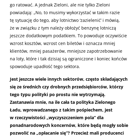
go ratować. A jednak Zieloni, ale nie tylko Zieloni
powiadają: „No, to musimy wykorzystać w takim razie
tę sytuację do tego, aby lotnictwo ‘zazielenić’ i mówią,
że w związku z tym należy obłożyć benzynę lotniczą
jeszcze dodatkowym podatkiem. To powoduje oczywiście
wzrost kosztów, wzrost cen biletów i oznacza mniej
klientów, mniej pasażerów, mniejsze zapotrzebowanie
na loty, które i tak dzisiaj są ograniczone i koniec końców
spowoduje upadłość tego sektora.
Jest jeszcze wiele innych sektorów, często składających
się ze średnich czy drobnych przedsiębiorców, którzy
tego typu polityki po prostu nie wytrzymają.
Zastanawia mnie, na ile cała ta polityka Zielonego
Ładu, wprowadzanego z takim pośpiechem, jest
w rzeczywistości „wyczyszczeniem pola” dla
ponadnarodowych koncernów, które będą mogły sobie
pozwolić na „opłacanie się”? Przecież mali producenci